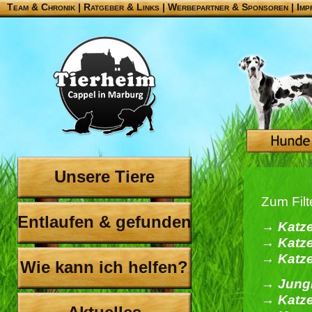
Team & Chronik
|
Ratgeber & Links
|
Werbepartner & Sponsoren
|
Imp
Unsere Tiere
Zum Filt
Entlaufen & gefunden
→ Katz
→ Katze
→ Katze
Wie kann ich helfen?
→ Jungk
→ Katze