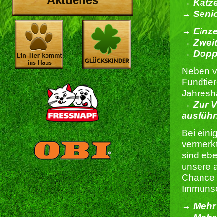
Aktuelles
→ Katze
→ Senio
→ Einze
→ Zweit
→ Doppe
Neben v
Fundtier
Jahreshä
→ Zur V
ausführ
Bei eini
vermerkt
sind ebe
unsere a
Chance g
Immunsch
→ Mehr 