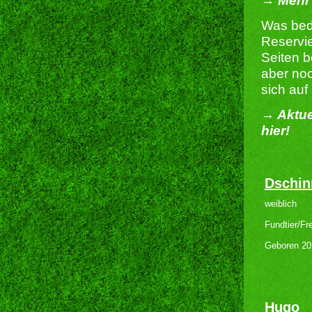
→ Mehr 
Was bed
Reservie
Seiten b
aber noc
sich auf
→ Aktue
hier!
Dschin
weiblich
Fundtier/Fr
Geboren 20
Hugo