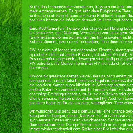
Bricht das Immunsystem zusammen, kränkeln sie sehr und
mehr entgegensetzen. Es gibt sehr viele FIV-positive Tiere, d
weitestgehend gesund leben und keine Probleme haben. Nich
positiven Katzen die Infektion dennoch im Hinterkopf haben.
Eine Medikamenten-Therapie oder Chance auf Heilung besteh
ausgewogene, gute Nahrung, Vermeidung von unnötigem Stre
Krankheitssymptomen achten, um das Immunsystem nicht zu
Katzen können „ganz normal“ erkranken, ohne dass es eine 
FIV ist nicht auf Menschen oder andere Tierarten übertragb
Speichel-zu-Blut auf andere Katzen (in direktem Kontakt). V
Revierkämpfen angesteckt, deswegen sind häufig auch größt
FIV betroffen. Als Mensch kann man FIV nicht durch Streich
übertragen.
FIV-positiv getestete Katzen werden bei uns nach einem gew
nachgetestet, um ein falsch-positives Ergebnis auszuschlie
die positiven Katzen ausschließlich in Wohnungshaltung verm
andere Katzen zu vermeiden und ihr Immunsystem zu schütze
ehemalige Freigänger handelt, ist für sie ein Balkon oder gesi
alleine zuhause, meistens besonders wichtig. Auch ein Lebe
positiven Katze ist für die sozialen, verträglichen Tiere wü
Wir wünschen uns sehr, dass den „FIVies“ eine Chance geg
kategorisch dagegen, einem „kranken Tier“ ein Zuhause zu 
auch andere Katzen an vielen verschiedenen Sachen erkra
Nierenprobleme oder Darmprobleme – und dann versorgt we
immer wieder tendenziell dem Risiko einer FIV-Infektion au