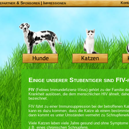
epartner & Sponsoren
|
Impressionen
Kont
Einige unserer Stubentiger sind FIV-
FIV
(Felines Immundefizienz-Virus) gehört zu der Familie de
Krankheit auslösen, die dem menschlichen HIV ähnelt, dahe
bezeichnet.
FIV führt zu einer Immunsuppression bei der betroffenen
kann es dazu kommen, dass die Katze ab einem bestimmten
dann kommt es unter Umständen vermehrt zu Schnupfenerk
Viele Katzen leben viele Jahre gesund und ohne Symptome 
z.B. eines chronischen Schnupfens.