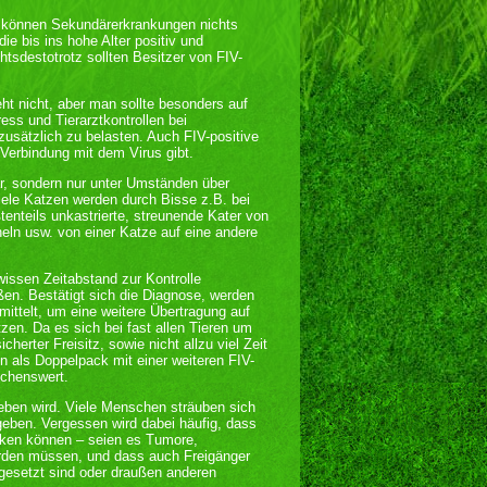
 können Sekundärerkrankungen nichts
ie bis ins hohe Alter positiv und
tsdestotrotz sollten Besitzer von FIV-
t nicht, aber man sollte besonders auf
ss und Tierarztkontrollen bei
sätzlich zu belasten. Auch FIV-positive
Verbindung mit dem Virus gibt.
ar, sondern nur unter Umständen über
iele Katzen werden durch Bisse z.B. bei
enteils unkastrierte, streunende Kater von
eln usw. von einer Katze auf eine andere
issen Zeitabstand zur Kontrolle
ßen. Bestätigt sich die Diagnose, werden
ittelt, um eine weitere Übertragung auf
n. Da es sich bei fast allen Tieren um
cherter Freisitz, sowie nicht allzu viel Zeit
n als Doppelpack mit einer weiteren FIV-
nschenswert.
eben wird. Viele Menschen sträuben sich
geben. Vergessen wird dabei häufig, dass
nken können – seien es Tumore,
rden müssen, und dass auch Freigänger
sgesetzt sind oder draußen anderen