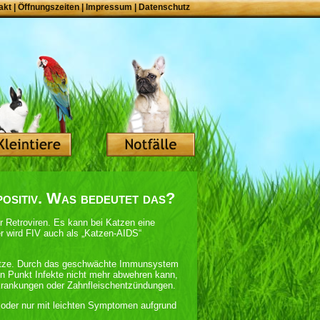
akt
|
Öffnungszeiten
|
Impressum
|
Datenschutz
positiv. Was bedeutet das?
r Retroviren. Es kann bei Katzen eine
r wird FIV auch als „Katzen-AIDS“
 Katze. Durch das geschwächte Immunsystem
 Punkt Infekte nicht mehr abwehren kann,
rankungen oder Zahnfleischentzündungen.
oder nur mit leichten Symptomen aufgrund