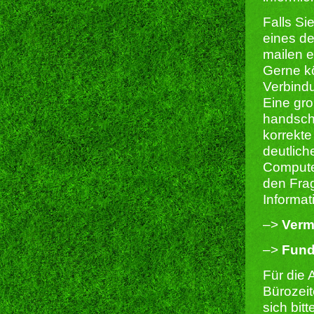
Falls Si
eines d
mailen e
Gerne kö
Verbind
Eine gro
handschr
korrekte
deutlic
Compute
den Frag
Informat
–>
Verm
–>
Fun
Für die 
Bürozeit
sich bit