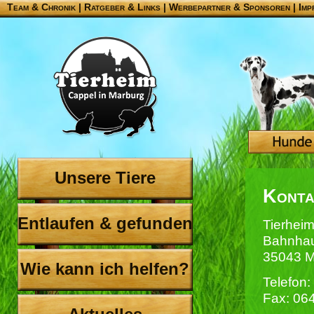
Team & Chronik
|
Ratgeber & Links
|
Werbepartner & Sponsoren
|
Imp
Unsere Tiere
Konta
Entlaufen & gefunden
Tierhei
Bahnha
35043 M
Wie kann ich helfen?
Telefon
Fax: 06