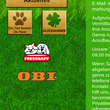
Aktuelles
E-Mail: 
marburg
Aufgrund
Vermittl
Ihre Anr
Gerne ru
Anrufbea
Unsere T
09.00 bi
Wenn Sie
abgeben
gerne zu
telefoni
Kontakt
hilft uns
bevorst
Privatti
informie