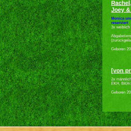
Rachel
Joey &
Monica un
reserviert
3x weiblich
Abgabetier
(zurückgela
Geboren 20
[von pr
2x männlic
EKH, BKH-S
Geboren 20