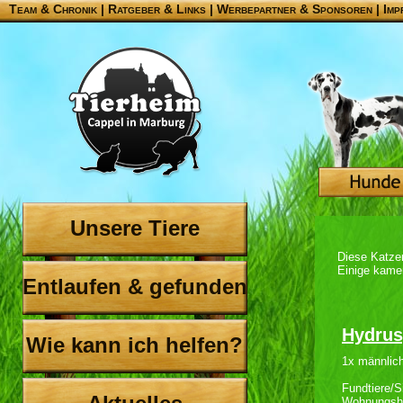
Team & Chronik
|
Ratgeber & Links
|
Werbepartner & Sponsoren
|
Imp
Unsere Tiere
Diese Katze
Einige kame
Entlaufen & gefunden
Hydrus
Wie kann ich helfen?
1x männlich
Fundtiere/S
Wohnungsh