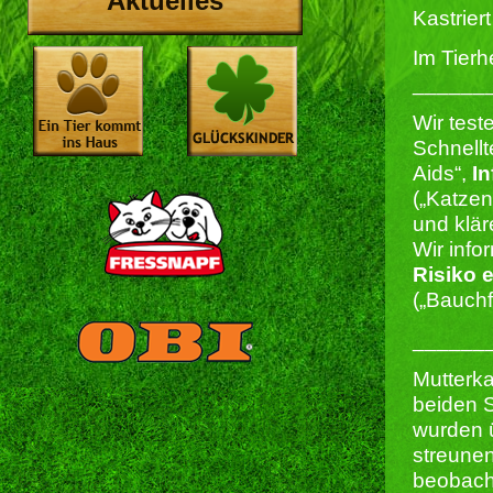
Aktuelles
Kastriert 
Im Tierh
______
Wir test
Schnellt
Aids“,
In
(„Katze
und klär
Wir info
Risiko 
(„Bauchf
______
Mutterka
beiden 
wurden ü
streune
beobach