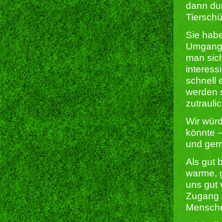
dann du
Tierschü
Sie habe
Umgang 
man sich
interess
schnell 
werden s
zutrauli
Wir wür
könnte –
und gern
Als gut 
warme, 
uns gut 
Zugang 
Mensch