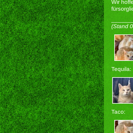
Wir hoff
fürsorgl
______
(Stand 
Tequila:
Taco: