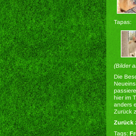
Tapas:
(Bilder 
Die Besc
Neueins
passiere
hier im 
anders e
Zurück z
Zurück 
Tags:
Fr