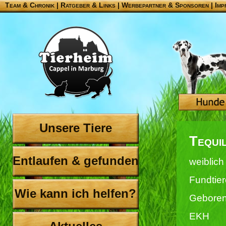
Team & Chronik
|
Ratgeber & Links
|
Werbepartner & Sponsoren
|
Imp
Unsere Tiere
Tequi
Entlaufen & gefunden
weiblich
Fundtier
Wie kann ich helfen?
Geboren
EKH