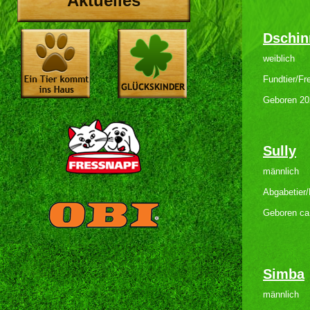
Aktuelles
Dschin
weiblich
Fundtier/Fr
Geboren 20
Sully
männlich
Abgabetier/
Geboren ca
Simba
männlich