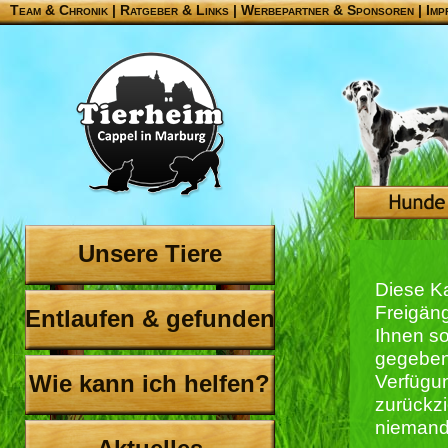
Team & Chronik
|
Ratgeber & Links
|
Werbepartner & Sponsoren
|
Imp
Unsere Tiere
Diese K
Freigäng
Entlaufen & gefunden
Ihnen s
gegeben 
Wie kann ich helfen?
Verfügun
zurückzi
niemand