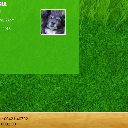
gie
ch
ing, 27cm
n 2013
l.:
06421 46792
 0091 99