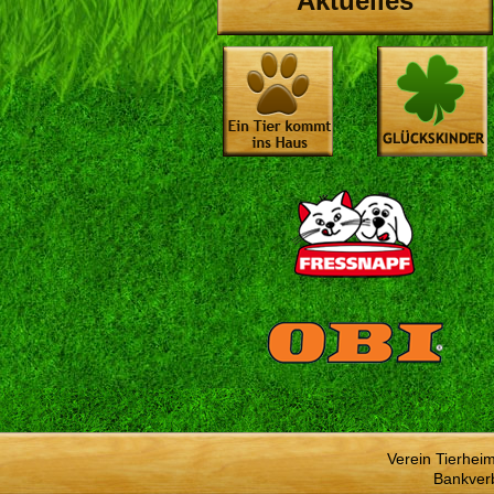
Aktuelles
Verein Tierhei
Bankver