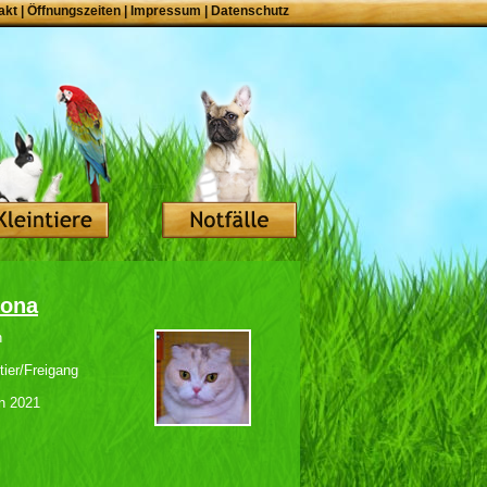
akt
|
Öffnungszeiten
|
Impressum
|
Datenschutz
rona
h
ier/Freigang
n 2021