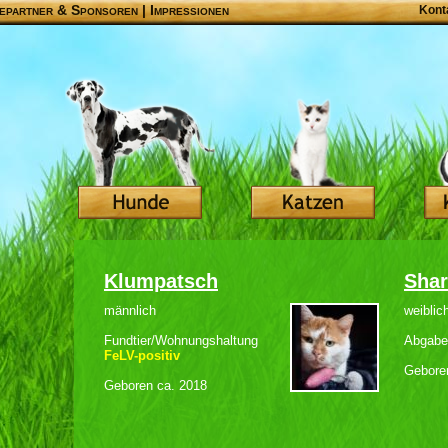
epartner & Sponsoren
|
Impressionen
Kont
Klumpatsch
Sha
männlich
weiblic
Fundtier/Wohnungshaltung
Abgabet
FeLV-positiv
Gebore
Geboren ca. 2018