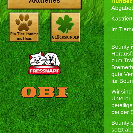
Aktuelles
Hundeze
Abgabet
Kastriert 
Im Tierh
______
Bounty i
Herausfo
zum Tra
Bremerha
gute Ver
für Boun
Wir sind
Unterbri
beteili
bei der
Bounty s
setzt a