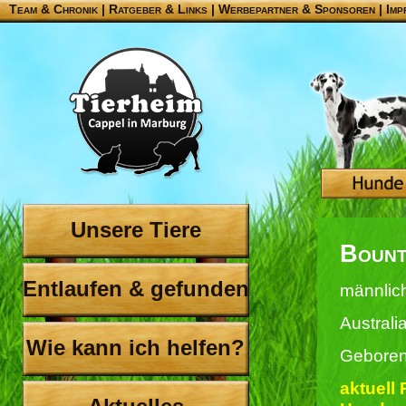
Team & Chronik
|
Ratgeber & Links
|
Werbepartner & Sponsoren
|
Imp
Unsere Tiere
Boun
Entlaufen & gefunden
männlic
Austral
Wie kann ich helfen?
Geboren
aktuell