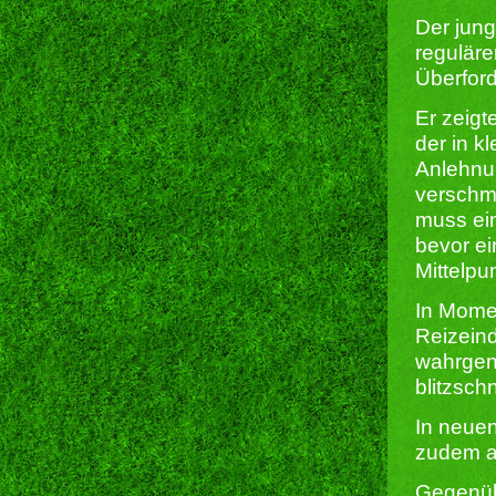
Der jung
reguläre
Überfor
Er zeigt
der in k
Anlehnun
verschm
muss ei
bevor ei
Mittelpun
In Mome
Reizein
wahrgen
blitzsch
In neuen
zudem au
Gegenüb