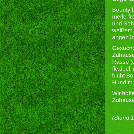
Bounty h
merle-fr
und Sehv
weißem K
angezüc
Gesucht 
Zuhause 
Rasse (
flexibel
blüht Bo
Hund mit
Wir hoff
Zuhause 
______
(Stand 