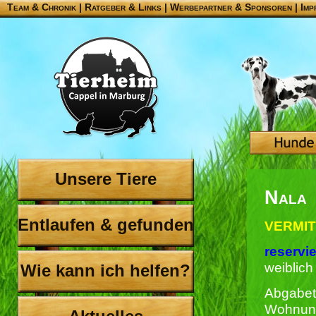
Team & Chronik
|
Ratgeber & Links
|
Werbepartner & Sponsoren
|
Imp
Unsere Tiere
Nala
Entlaufen & gefunden
VERMIT
reservie
weiblich
Wie kann ich helfen?
Abgabet
Wohnung