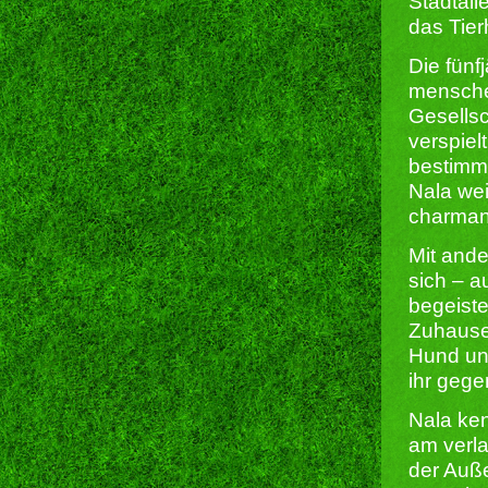
Stadtall
das Tie
Die fünfj
menschen
Gesells
verspiel
bestimmt
Nala wei
charman
Mit ande
sich – 
begeiste
Zuhause
Hund und
ihr gege
Nala ken
am verl
der Auße