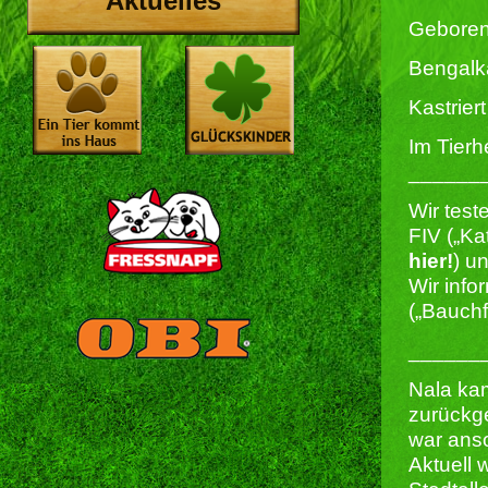
Aktuelles
Geboren
Bengalk
Kastriert 
Im Tierh
______
Wir test
FIV („Ka
hier!
) u
Wir info
(„Bauchf
______
Nala ka
zurückge
war ans
Aktuell 