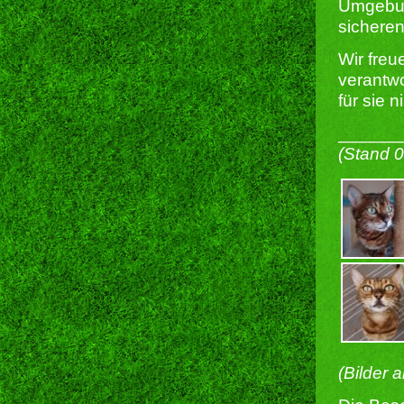
Umgebun
sicheren
Wir freu
verantwo
für sie 
______
(Stand 
(Bilder 