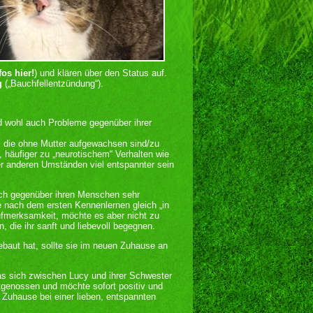
fos hier!
) und klären über den Status auf.
g
(„Bauchfellentzündung“).
 wohl auch Probleme gegenüber ihrer
, die ohne Mutter aufgewachsen sind/zu
, häufiger zu „neurotischem“ Verhalten wie
r anderen Umständen viel entspannter sein
sich gegenüber ihren Menschen sehr
e nach dem ersten Kennenlernen gleich „in
Aufmerksamkeit, möchte es aber nicht zu
, die ihr sanft und liebevoll begegnen.
ebaut hat, sollte sie im neuen Zuhause an
as sich zwischen Lucy und ihrer Schwester
Artgenossen und möchte sofort positiv und
 Zuhause bei einer lieben, entspannten