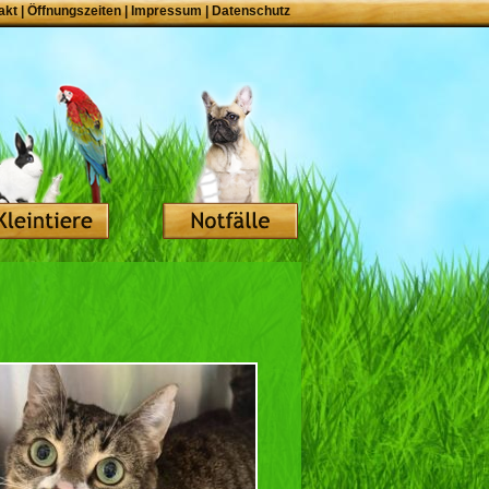
akt
|
Öffnungszeiten
|
Impressum
|
Datenschutz