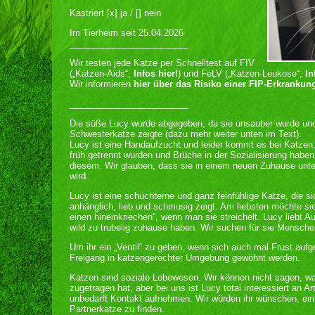
Kastriert [x] ja / [] nein
Im Tierheim seit 25.04.2026
________________________
Wir testen jede Katze per Schnelltest auf FIV
(„Katzen-Aids“,
Infos hier!
) und FeLV („Katzen-Leukose“,
In
Wir informieren
hier über das Risiko einer FIP-Erkrankun
________________________
Die süße Lucy wurde abgegeben, da sie unsauber wurde und
Schwesterkatze zeigte (dazu mehr weiter unten im Text).
Lucy ist eine Handaufzucht und leider kommt es bei Katzen
früh getrennt wurden und Brüche in der Sozialisierung haben
diesem. Wir glauben, dass sie in einem neuen Zuhause unte
wird.
Lucy ist eine schüchterne und ganz feinfühlige Katze, die 
anhänglich, lieb und schmusig zeigt. Am liebsten möchte si
einen hineinkriechen“, wenn man sie streichelt. Lucy liebt 
wild zu trubelig zuhause haben. Wir suchen für sie Menschen
Um ihr ein „Ventil“ zu geben, wenn sich auch mal Frust aufg
Freigang in katzengerechter Umgebung gewöhnt werden.
Katzen sind soziale Lebewesen. Wir können nicht sagen, w
zugetragen hat, aber bei uns ist Lucy total interessiert an 
unbedarft Kontakt aufnehmen. Wir würden ihr wünschen, ein
Partnerkatze zu finden.