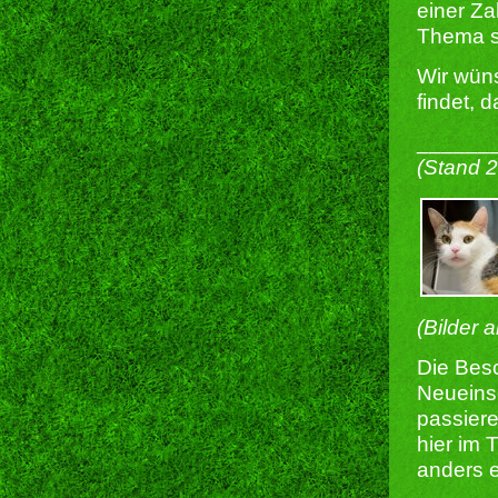
einer Za
Thema s
Wir wün
findet, d
______
(Stand 
(Bilder 
Die Besc
Neueins
passiere
hier im 
anders e