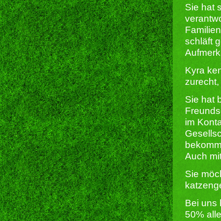
Sie hat 
verantwo
Familien
schläft 
Aufmerks
Kyra ke
zurecht,
Sie hat
Freundsc
im Konta
Gesellsc
bekommt,
Auch mit
Sie möc
katzeng
Bei uns 
50% all