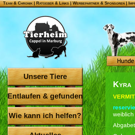
Team & Chronik
|
Ratgeber & Links
|
Werbepartner & Sponsoren
|
Imp
Unsere Tiere
Kyra
Entlaufen & gefunden
VERMIT
reservie
weiblich
Wie kann ich helfen?
Abgabet