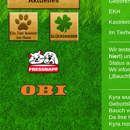
Aktuelles
Geboren
EKH
Kastriert 
Im Tierh
______
Wir test
hier!
) u
Status a
Wir info
(„Bauchf
______
Kyra wur
Geburtsk
Bauch ve
Da ihre 
Kyra noc