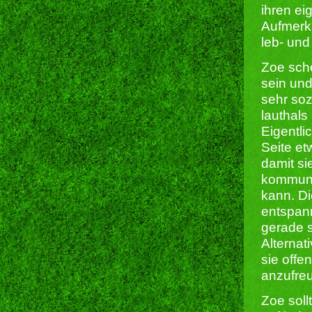
ihren ei
Aufmerks
leb- un
Zoe sche
sein und
sehr soz
lauthals
Eigentli
Seite et
damit s
kommuni
kann. Di
entspann
gerade s
Alternat
sie offe
anzufre
Zoe sol