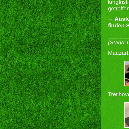
langfris
getroffe
→ Ausfü
finden S
______
(Stand 
Mauzart
Tretlhov