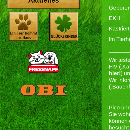
Aktuelles
Geboren
EKH
Kastriert 
Im Tierh
______
Wir test
FIV („Ka
hier!
) u
Wir info
(„Bauchf
______
Pico und
Sie wohn
können d
besucht