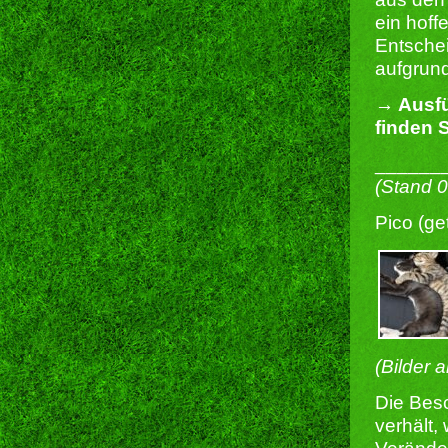
ein hoff
Entschei
aufgrund
→ Ausfü
finden S
______
(Stand 
Pico (ge
(Bilder 
Die Besc
verhält,