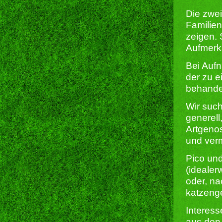
Die zwei
Familien
zeigen. 
Aufmerk
Bei Aufn
der zu e
behandel
Wir such
generell
Artgeno
und verm
Pico un
(idealer
oder, na
katzeng
Interess
aus den