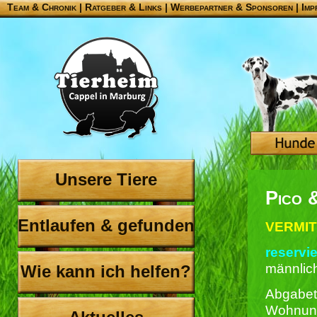
Team & Chronik
|
Ratgeber & Links
|
Werbepartner & Sponsoren
|
Imp
Unsere Tiere
Pico 
Entlaufen & gefunden
VERMIT
reservie
männlich
Wie kann ich helfen?
Abgabet
Wohnun