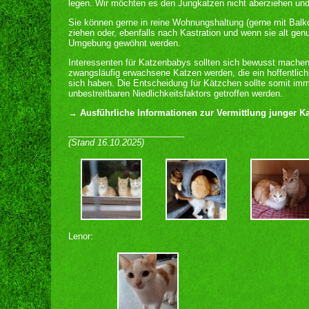
legen. Wir möchten es den Jungkatzen nicht aberziehen und v
Sie können gerne in reine Wohnungshaltung (gerne mit Balko
ziehen oder, ebenfalls nach Kastration und wenn sie alt gen
Umgebung gewöhnt werden.
Interessenten für Katzenbabys sollten sich bewusst mache
zwangsläufig erwachsene Katzen werden, die ein hoffentlich
sich haben. Die Entscheidung für Kätzchen sollte somit imme
unbestreitbaren Niedlichkeitsfaktors getroffen werden.
→ Ausführliche Informationen zur Vermittlung junger Kat
________________________
(Stand 16.10.2025)
Lenor: