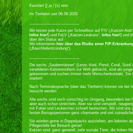
Kastriert [] ja / [x] nein
Im Tierheim seit 06.09.2025
________________________
Wir testen jede Katze per Schnelltest auf FIV („Katzen-Aids“
Infos hier!
) und FeLV („Katzen-Leukose“,
Infos hier!
) und k
über den Status auf.
Wir informieren
hier über das Risiko einer FIP-Erkrankun
(„Bauchfellentzündung“).
________________________
Die sechs „Saubermänner“ (Lenor, Ariel, Persil, Coral, Sun
verwildeten Katzenmüttern zur Welt gebracht, sind als junge
gekommen und suchen immer mehr Menschenkontakt. Sie sin
starten!
Nach Terminabsprache (über das Tierheim) können sie bei Int
besucht werden.
Alle sechs sind noch vorsichtig im Umgang, besonders bei 
aber auch schon streicheln. Aber sie sind verspielt, neugie
mit Futter und Leckerchen schnell bestechen. Wir sind uns 
festen Bezugspersonen ganz charmante und viel zutrauliche
Sie würden gerne in Doppelpacks ausziehen, am liebsten al
Pflegestelle bei Besuch gerne!
Katzen sind, ganz generell, sehr soziale Tiere, die hohen W