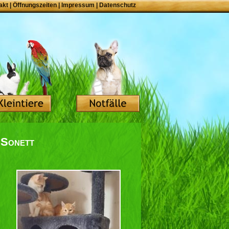
akt
|
Öffnungszeiten
|
Impressum
|
Datenschutz
 Sonett