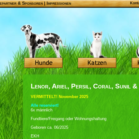
epartner & Sponsoren
|
Impressionen
Kont
Lenor, Ariel, Persil, Coral, Sunil &
VERMITTELT! November 2025
Alle reserviert!
6x männlich
Fundtiere/Freigang oder Wohnungshaltung
Geboren ca. 06/2025
EKH