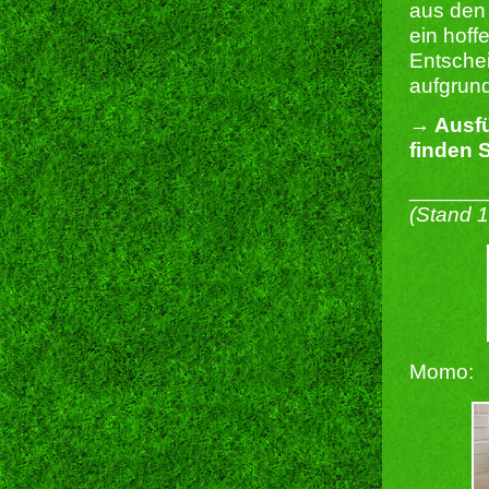
aus den
ein hoff
Entschei
aufgrund
→ Ausfü
finden S
______
(Stand 
Momo: