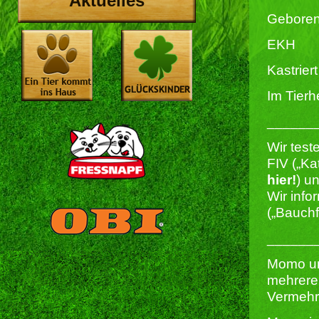
Aktuelles
Geboren
EKH
Kastriert
Im Tierh
______
Wir test
FIV („Ka
hier!
) u
Wir info
(„Bauchf
______
Momo un
mehreren
Vermehru