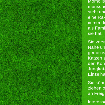
Momo ist
mensche
steht un
eine Rak
immer di
als Fami
sie hat.
Sie vers
Nähe und
gemein
Katzen s
den Kont
Jungkatz
Einzelha
Sie könn
ziehen o
an Frei
Interess