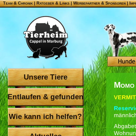
Team & Chronik
|
Ratgeber & Links
|
Werbepartner & Sponsoren
|
Imp
Unsere Tiere
Momo 
Entlaufen & gefunden
VERMIT
Reservie
männlich
Wie kann ich helfen?
Abgabet
Wohnun