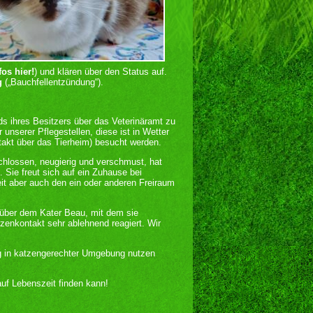
fos hier!
) und klären über den Status auf.
g
(„Bauchfellentzündung“).
 ihres Besitzers über das Veterinäramt zu
 unserer Pflegestellen, diese ist in Wetter
takt über das Tierheim) besucht werden.
chlossen, neugierig und verschmust, hat
 Sie freut sich auf ein Zuhause bei
t aber auch den ein oder anderen Freiraum
.
enüber dem Kater Beau, mit dem sie
zenkontakt sehr ablehnend reagiert. Wir
g in katzengerechter Umgebung nutzen
uf Lebenszeit finden kann!