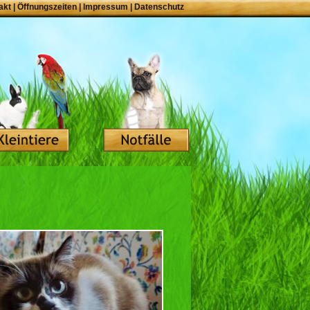
akt
|
Öffnungszeiten
|
Impressum
|
Datenschutz