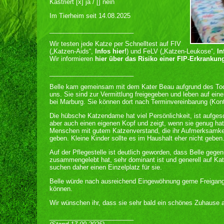
Kastriert [x] ja / [] nein
Im Tierheim seit 14.08.2025
________________________
Wir testen jede Katze per Schnelltest auf FIV
(„Katzen-Aids“,
Infos hier!
) und FeLV („Katzen-Leukose“,
In
Wir informieren
hier über das Risiko einer FIP-Erkrankun
________________________
Belle kam gemeinsam mit dem Kater Beau aufgrund des Tods
uns. Sie sind zur Vermittlung freigegeben und leben auf einer
bei Marburg. Sie können dort nach Terminvereinbarung (Kon
Die hübsche Katzendame hat viel Persönlichkeit, ist aufges
aber auch einen eigenen Kopf und zeigt, wenn sie genug hat.
Menschen mit gutem Katzenverstand, die ihr Aufmerksamkei
geben. Kleine Kinder sollte es im Haushalt eher nicht geben
Auf der Pflegestelle ist deutlich geworden, dass Belle geg
zusammengelebt hat, sehr dominant ist und generell auf Kat
suchen daher einen Einzelplatz für sie.
Belle würde nach ausreichend Eingewöhnung gerne Freigan
können.
Wir wünschen ihr, dass sie sehr bald ein schönes Zuhause a
________________________