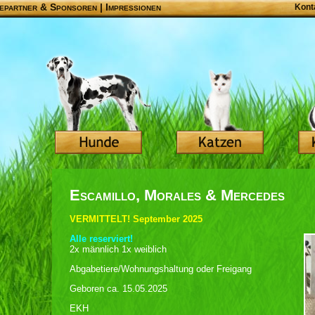
epartner & Sponsoren
|
Impressionen
Kont
Escamillo, Morales & Mercedes
VERMITTELT! September 2025
Alle reserviert!
2x männlich 1x weiblich
Abgabetiere/Wohnungshaltung oder Freigang
Geboren ca. 15.05.2025
EKH