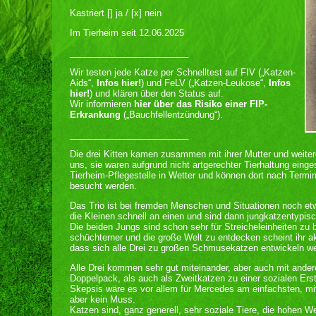
Kastriert [] ja / [x] nein
Im Tierheim seit 12.06.2025
________________________
Wir testen jede Katze per Schnelltest auf FIV („Katzen-
Aids“,
Infos hier!
) und FeLV („Katzen-Leukose“,
Infos
hier!
) und klären über den Status auf.
Wir informieren
hier über das Risiko einer FIP-
Erkrankung
(„Bauchfellentzündung“).
________________________
Die drei Kitten kamen zusammen mit ihrer Mutter und weiter
uns, sie waren aufgrund nicht artgerechter Tierhaltung einge
Tierheim-Pflegestelle in Wetter und können dort nach Termi
besucht werden.
Das Trio ist bei fremden Menschen und Situationen noch e
die Kleinen schnell an einen und sind dann jungkatzentypis
Die beiden Jungs sind schon sehr für Streicheleinheiten zu
schüchterner und die große Welt zu entdecken scheint ihr akt
dass sich alle Drei zu großen Schmusekatzen entwickeln w
Alle Drei kommen sehr gut miteinander, aber auch mit ande
Doppelpack, als auch als Zweitkatzen zu einer sozialen Erst
Skepsis wäre es vor allem für Mercedes am einfachsten, mit
aber kein Muss.
Katzen sind, ganz generell, sehr soziale Tiere, die hohen W