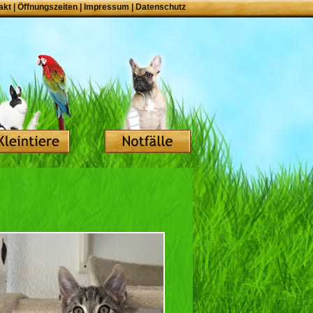
akt
|
Öffnungszeiten
|
Impressum
|
Datenschutz