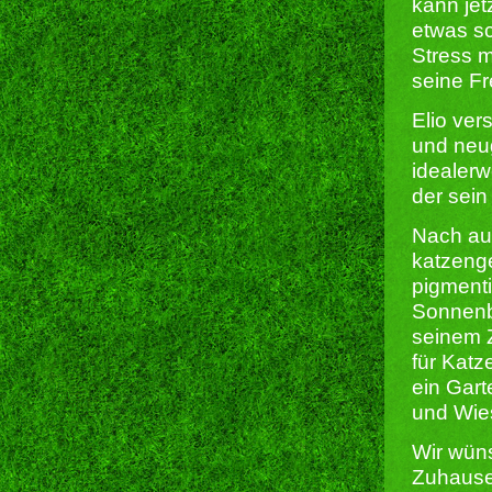
kann jet
etwas s
Stress m
seine Fr
Elio ver
und neug
idealerw
der sein
Nach au
katzeng
pigmenti
Sonnenbr
seinem Z
für Kat
ein Gart
und Wie
Wir wüns
Zuhause 