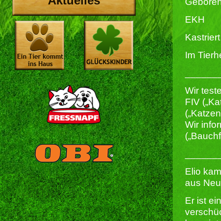
Aktuelles
Geboren
EKH
Kastriert 
Im Tierh
______
Wir test
FIV („Ka
(„Katze
Wir info
(„Bauchf
______
Elio kam
aus Neu
Er ist e
verschüc