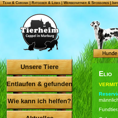
Team & Chronik
|
Ratgeber & Links
|
Werbepartner & Sponsoren
|
Imp
Unsere Tiere
Elio
Entlaufen & gefunden
VERMITT
Reservie
männlic
Wie kann ich helfen?
Fundtier