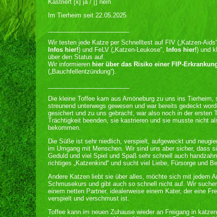
Kastriert [x] ja / [] nein
Im Tierheim seit 22.05.2025
________________________
Wir testen jede Katze per Schnelltest auf FIV („Katzen-Aids“
Infos hier!
) und FeLV („Katzen-Leukose“,
Infos hier!
) und k
über den Status auf.
Wir informieren
hier über das Risiko einer FIP-Erkrankun
(„Bauchfellentzündung“).
________________________
Die kleine Toffee kam aus Amöneburg zu uns ins Tierheim, si
streunend unterwegs gewesen und war bereits gedeckt worde
gesichert und zu uns gebracht, war also noch in der ersten 
Trächtigkeit beenden, sie kastrieren und sie musste nicht 
bekommen.
Die Süße ist sehr niedlich, verspielt, aufgeweckt und neugi
im Umgang mit Menschen. Wir sind uns aber sicher, dass si
Geduld und viel Spiel und Spaß sehr schnell auch handzahm 
richtiges „Katzenkind“ und sucht viel Liebe, Fürsorge und B
Andere Katzen liebt sie über alles, möchte sich mit jedem A
Schmusekurs und gibt auch so schnell nicht auf. Wir suchen
einem netten Partner, idealerweise einem Kater, der eine Fre
verspielt und verschmust ist.
Toffee kann im neuen Zuhause wieder an Freigang in katze