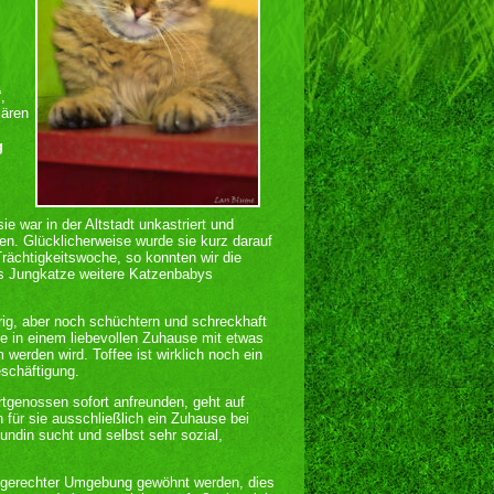
,
lären
g
e war in der Altstadt unkastriert und
n. Glücklicherweise wurde sie kurz darauf
Trächtigkeitswoche, so konnten wir die
als Jungkatze weitere Katzenbabys
erig, aber noch schüchtern und schreckhaft
e in einem liebevollen Zuhause mit etwas
werden wird. Toffee ist wirklich noch ein
eschäftigung.
rtgenossen sofort anfreunden, geht auf
 für sie ausschließlich ein Zuhause bei
undin sucht und selbst sehr sozial,
ngerechter Umgebung gewöhnt werden, dies