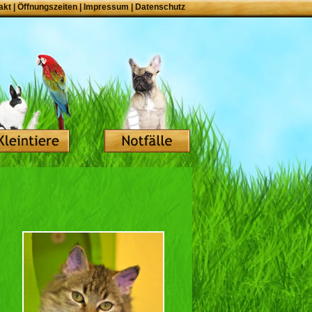
akt
|
Öffnungszeiten
|
Impressum
|
Datenschutz