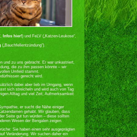
“,
Infos hier!
) und FeLV („Katzen-Leukose“,
g
(„Bauchfellentzündung“).
 und zu uns gebracht. Er war unkastriert,
dung, die zu ihm passen könnte – wir
svollen Umfeld stammt.
edürfnissen gerecht wird.
dsätzlich dabei aber lieb im Umgang, wenn
lässt sich streicheln und wird auch von Tag
higen Alltag und viel Zeit, Aufmerksamkeit
ympathie, er sucht die Nähe einiger
 Katzendamen gehabt. Wir glauben, dass
der Seite gut tun würden – diese sollten
nderen Wesen der Bengalen zeigen.
prüche: Sie haben einen sehr ausgeprägten
auf Veränderung. Wir suchen daher ein