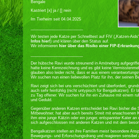
Bengale
Kastriert [x] ja / [] nein
Im Tierheim seit 04.04.2025
________________________
Wir testen jede Katze per Schnelltest auf FIV („Katzen-Aids
Infos hier!
) und klären über den Status auf.
Wir informieren
hier über das Risiko einer FIP-Erkrankun
________________________
Der hübsche Ravi wurde streunend in Amöneburg aufgegriffen
hatte keine Kennzeichnung und es gibt keine Vermisstenmel
glauben also leider nicht, dass er aus einem verantwortung
Wir suchen nun einen liebevollen Platz für ihn, der seinen B
Ravi zeigt sich bei uns verschüchtert und überfordert, grun
auch sehr feinfühlig (nicht untypisch für Bengalkatzen). Er 
zu Tag offener. Wir suchen für ihn ein Zuhause mit einem ru
und Geduld.
Gegenüber anderen Katzen entscheidet bei Ravi bisher die S
Mitbewohner, hat aber auch bereits Streit mit erwachsenen
ihm eine junge Kätzin oder ein junger, entspannter Kater an 
sich aufgeschlossen mit anderen Katzen und mit dem beso
Bengalkatzen stellen an ihre Familien meist besondere Ans
Bewegungs- und Erforschungsdrang und reagieren sensibel 