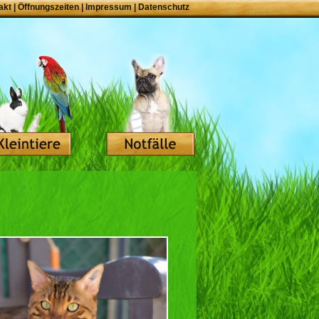
akt
|
Öffnungszeiten
|
Impressum
|
Datenschutz