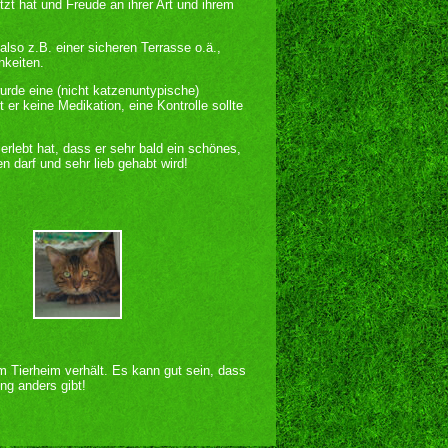
zt hat und Freude an ihrer Art und ihrem
lso z.B. einer sicheren Terrasse o.ä.,
keiten.
urde eine (nicht katzenuntypische)
er keine Medikation, eine Kontrolle sollte
rlebt hat, dass er sehr bald ein schönes,
n darf und sehr lieb gehabt wird!
im Tierheim verhält. Es kann gut sein, dass
ng anders gibt!