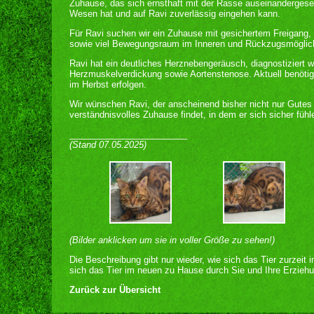
Zuhause, das sich ernsthaft mit der Rasse auseinandergeset
Wesen hat und auf Ravi zuverlässig eingehen kann.
Für Ravi suchen wir ein Zuhause mit gesichertem Freigang, a
sowie viel Bewegungsraum im Inneren und Rückzugsmöglich
Ravi hat ein deutliches Herznebengeräusch, diagnostiziert w
Herzmuskelverdickung sowie Aortenstenose. Aktuell benötigt 
im Herbst erfolgen.
Wir wünschen Ravi, der anscheinend bisher nicht nur Gutes e
verständnisvolles Zuhause findet, in dem er sich sicher fühle
________________________
(Stand 07.05.2025)
(Bilder anklicken um sie in voller Größe zu sehen!)
Die Beschreibung gibt nur wieder, wie sich das Tier zurzeit 
sich das Tier im neuen zu Hause durch Sie und Ihre Erziehu
Zurück zur Übersicht