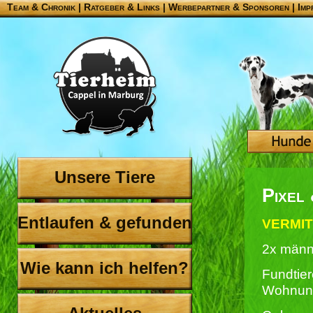
Team & Chronik
|
Ratgeber & Links
|
Werbepartner & Sponsoren
|
Imp
Unsere Tiere
Pixel 
Entlaufen & gefunden
VERMITT
2x männ
Wie kann ich helfen?
Fundtier
Wohnun