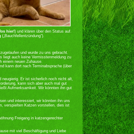
fos hier!
) und klären über den Status auf.
g
(„Bauchfellentzündung“).
 zugelaufen und wurde zu uns gebracht.
s liegt auch keine Vermisstenmeldung zu
ch einem neuen Zuhause.
 und kann dort nach Terminabsprache (über
neugierig. Er ist sicherlich noch nicht alt,
fforderung, kann sich aber auch mal gut
nießt Aufmerksamkeit. Wir könnten ihn gut
n und interessiert, wir könnten ihn uns
n, verspielten Katzen vorstellen, dies ist
öhnung Freigang in katzengerechter
use mit viel Beschäftigung und Liebe