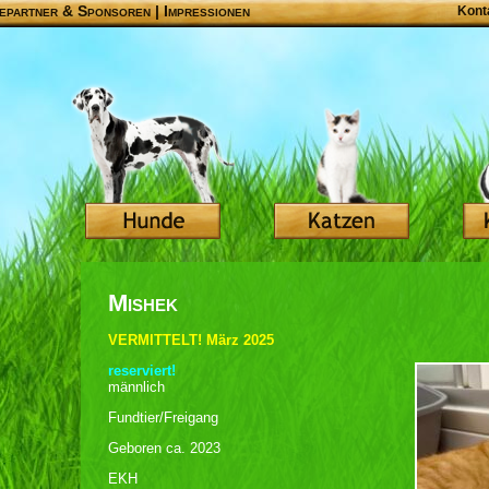
epartner & Sponsoren
|
Impressionen
Kont
Mishek
VERMITTELT! März 2025
reserviert!
männlich
Fundtier/Freigang
Geboren ca. 2023
EKH