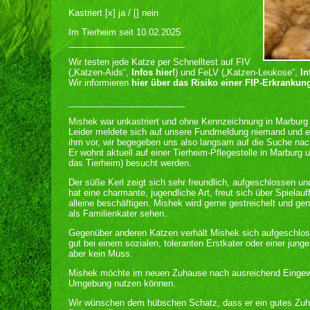
Kastriert [x] ja / [] nein
Im Tierheim seit 10.02.2025
________________________
Wir testen jede Katze per Schnelltest auf FIV
(„Katzen-Aids“,
Infos hier!
) und FeLV („Katzen-Leukose“,
In
Wir informieren
hier über das Risiko einer FIP-Erkrankun
________________________
Mishek war unkastriert und ohne Kennzeichnung in Marburg
Leider meldete sich auf unsere Fundmeldung niemand und e
ihm vor, wir begegeben uns also langsam auf die Suche na
Er wohnt aktuell auf einer Tierheim-Pflegestelle in Marburg
das Tierheim) besucht werden.
Der süße Kerl zeigt sich sehr freundlich, aufgeschlossen und 
hat eine charmante, jugendliche Art, freut sich über Spielau
alleine beschäftigen. Mishek wird gerne gestreichelt und ge
als Familienkater sehen.
Gegenüber anderen Katzen verhält Mishek sich aufgeschlosse
gut bei einem sozialen, toleranten Erstkater oder einer junge
aber kein Muss.
Mishek möchte im neuen Zuhause nach ausreichend Eingew
Umgebung nutzen können.
Wir wünschen dem hübschen Schatz, dass er ein gutes Zuha