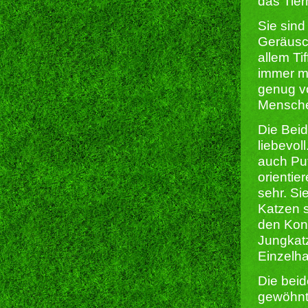
das Tie
Sie sind
Geräusc
allem Ti
immer mu
genug v
Mensche
Die Bei
liebevol
auch Put
orientie
sehr. S
Katzen s
den Kont
Jungkatz
Einzelha
Die bei
gewöhnt