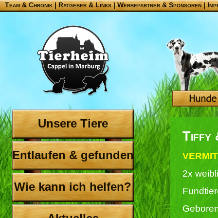
Team & Chronik
|
Ratgeber & Links
|
Werbepartner & Sponsoren
|
Imp
Unsere Tiere
Tiffy
Entlaufen & gefunden
VERMIT
2x weibl
Wie kann ich helfen?
Fundtie
Geboren