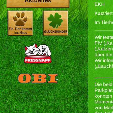
Aktuelles
EKH
Kastriert 
Im Tierh
______
Wir test
FIV („Ka
(„Katze
über den
Wir info
(„Bauchf
______
Die beid
Parkplat
konnten 
Momentan
von Mar