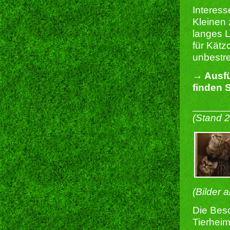
Interes
Kleinen 
langes L
für Kätz
unbestre
→ Ausfü
finden S
______
(Stand 
(Bilder 
Die Besc
Tierheim