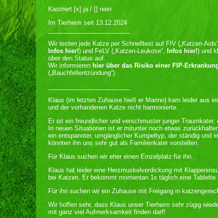
Kastriert [x] ja / [] nein
Im Tierheim seit 13.12.2024
________________________
Wir testen jede Katze per Schnelltest auf FIV („Katzen-Aids“
Infos hier!
) und FeLV („Katzen-Leukose“,
Infos hier!
) und k
über den Status auf.
Wir informieren
hier über das Risiko einer FIP-Erkrankun
(„Bauchfellentzündung“).
________________________
Klaus (im letzten Zuhause hieß er Marino) kam leider aus e
und der vorhandenen Katze nicht harmonierte.
Er ist ein freundlicher und verschmuster junger Traumkater
In neuen Situationen ist er mitunter noch etwas zurückhalten
ein entspannter, umgänglicher Kumpeltyp, der ständig und i
könnten ihn uns sehr gut als Familienkater vorstellen.
Für Klaus suchen wir eher einen Einzelplatz für ihn.
Klaus hat leider eine Herzmuskelverdickung mit Klappeninsu
bei Katzen. Er bekommt momentan 1x täglich eine Tablette u
Für ihn suchen wir ein Zuhause mit Freigang in katzengere
Wir hoffen sehr, dass Klaus unser Tierheim sehr zügig wied
mit ganz viel Aufmerksamkeit finden darf!