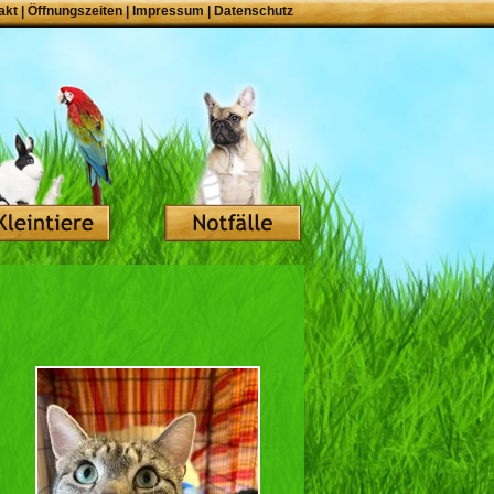
akt
|
Öffnungszeiten
|
Impressum
|
Datenschutz