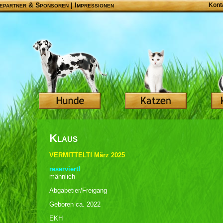
epartner & Sponsoren
|
Impressionen
Kont
Klaus
VERMITTELT! März 2025
reserviert!
männlich
Abgabetier/Freigang
Geboren ca. 2022
EKH