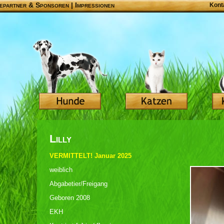
epartner & Sponsoren
|
Impressionen
Kont
Lilly
VERMITTELT! Januar 2025
weiblich
Abgabetier/Freigang
Geboren 2008
EKH