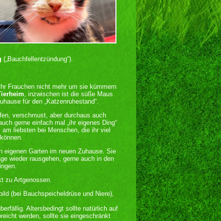
g
(„Bauchfellentzündung“).
ihr Frauchen nicht mehr um sie kümmern
Tierheim
, inzwischen ist die süße Maus
Zuhause für den „Katzenruhestand“.
offen, verschmust, aber durchaus auch
uch gerne einfach mal „ihr eigenes Ding“
am liebsten bei Menschen, die ihr viel
 können.
inen eigenen Garten im neuen Zuhause. Sie
age wieder rausgehen, gerne auch in den
ingen.
kt zu Artgenossen.
utbild (bei Bauchspeicheldrüse und Niere),
fällig. Altersbedingt sollte natürlich auf
eicht werden, sollte sie eingeschränkt