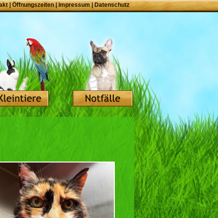
akt
|
Öffnungszeiten
|
Impressum
|
Datenschutz