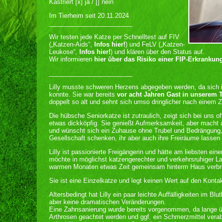
Kastriert [x] ja / [] nein
Im Tierheim seit 20.11.2024
________________________
Wir testen jede Katze per Schnelltest auf FIV
(„Katzen-Aids“,
Infos hier!
) und FeLV („Katzen-
Leukose“,
Infos hier!
) und klären über den Status auf.
Wir informieren
hier über das Risiko einer FIP-Erkrankun
________________________
Lilly musste schweren Herzens abgegeben werden, da sich 
konnte. Sie war bereits
vor acht Jahren Gast in unserem 
doppelt so alt und sehnt sich umso dringlicher nach einem 
Die hübsche Seniorkatze ist zutraulich, zeigt sich bei uns 
etwas dickköpfig. Sie genießt Aufmerksamkeit, aber macht a
und wünscht sich ein Zuhause ohne Trubel und Bedrängung, 
Gesellschaft schenken, ihr aber auch ihre Freiräume lassen
Lilly ist passionierte Freigängerin und hätte am liebsten e
möchte in möglichst katzengerechter und verkehrsruhiger L
warmen Monaten etwas Zeit gemeinsam hinterm Haus verbr
Sie ist eine Einzelkatze und legt keinen Wert auf den Konta
Altersbedingt hat Lilly ein paar leichte Auffälligkeiten im Bl
aber keine dramatischen Veränderungen.
Eine Zahnsanierung wurde bereits vorgenommen, da lange über
Arthrosen geachtet werden und ggf. ein Schmerzmittel verabr