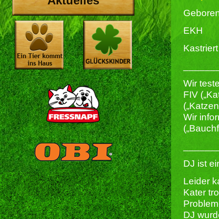
Aktuelles
Geboren
EKH
Kastriert 
______
Wir test
FIV („Ka
(„Katze
Wir info
(„Bauchf
______
DJ ist e
Leider k
Kater tr
Problem
DJ wurde