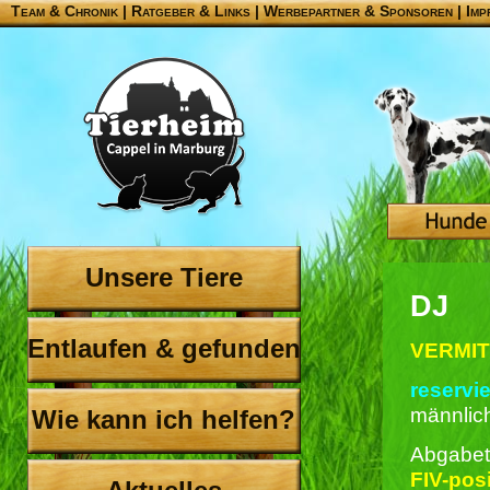
Team & Chronik
|
Ratgeber & Links
|
Werbepartner & Sponsoren
|
Imp
Unsere Tiere
DJ
Entlaufen & gefunden
VERMIT
reservie
männlic
Wie kann ich helfen?
Abgabet
FIV-posi