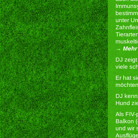
Immunsy
bestimm
unter U
Zahnflei
Tierarte
muskelti
→ Mehr 
DJ zeigt
viele sc
Er hat s
möchten
DJ kenn
Hund zi
Als FIV-
Balkon (
und wir 
Ausflüg