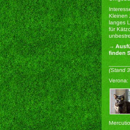
Interes
Kleinen 
langes L
für Kätz
unbestre
→ Ausfü
finden S
______
(Stand 
Verona:
Mercutio