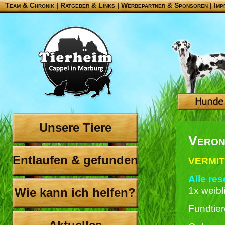
Team & Chronik
|
Ratgeber & Links
|
Werbepartner & Sponsoren
|
Imp
Unsere Tiere
Veron
Entlaufen & gefunden
VERMIT
Alle res
1x weibl
Wie kann ich helfen?
Fundtier