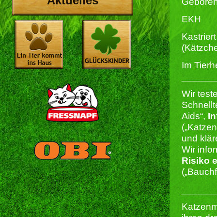
Aktuelles
Geboren
EKH
Kastriert
(Kätzch
Im Tierh
______
Wir test
Schnellt
Aids“,
In
(„Katze
und klär
Wir info
Risiko 
(„Bauchf
______
Katzenm