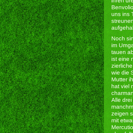
ihren dr
Benvoli
uns ins 
streune
aufgehal
Noch sin
im Umga
tauen ab
ist eine
zierlich
wie die 
Mutter ih
hat viel
charman
Alle dre
manchma
zeigen s
mit etwa
Mercutio