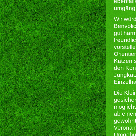
ebenfall
umgängl
Wir würd
Benvolio
gut har
freundlic
vorstell
Orientie
Katzen s
den Kont
Jungkatz
Einzelha
Die Kle
gesicher
möglichs
ab einem
gewöhnt
Verona m
Umgebun