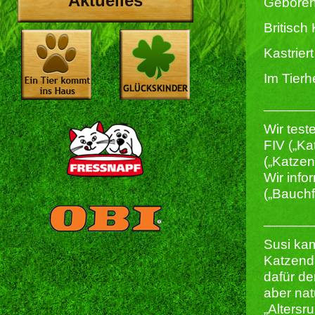
Aktuelles
Geboren
Britisch
Kastriert 
Im Tierh
______
Wir test
FIV („Ka
(„Katze
Wir info
(„Bauchf
______
Susi ka
Katzend
dafür de
aber nat
„Altersru