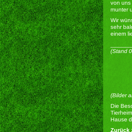
von uns 
munter u
Wir wün
sehr bal
einem l
______
(Stand 
(Bilder 
Die Besc
Tierheim
Hause du
Zurück 