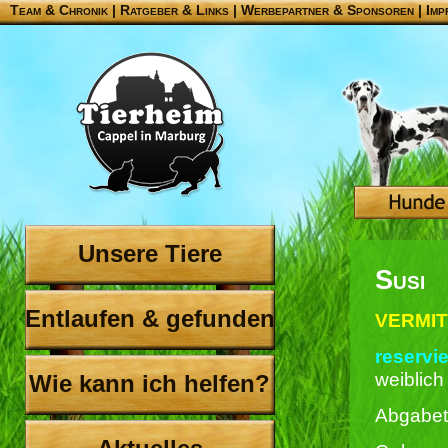
Team & Chronik
|
Ratgeber & Links
|
Werbepartner & Sponsoren
|
Imp
Unsere Tiere
Susi
Entlaufen & gefunden
VERMIT
reservie
weiblich
Wie kann ich helfen?
Abgabet