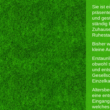
Sie ist 
präsente
und gest
ständig 
Zuhause
Ruhestan
Bisher w
kleine A
Erstaunl
obwohl s
und ents
Gesellsc
Einzelka
Altersbe
eine en
Eingangs
welches 