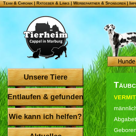
Team & Chronik
|
Ratgeber & Links
|
Werbepartner & Sponsoren
|
Imp
Unsere Tiere
Täubc
Entlaufen & gefunden
VERMIT
männlic
Wie kann ich helfen?
Abgabet
Geboren