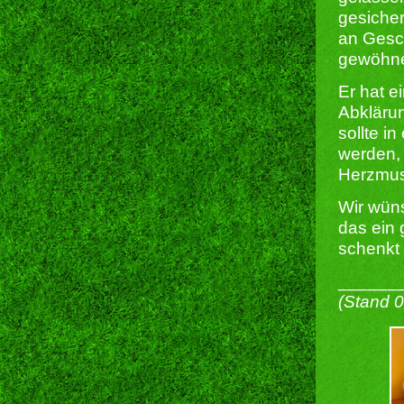
gesicher
an Gesch
gewöhne
Er hat e
Abklärun
sollte i
werden, 
Herzmus
Wir wün
das ein 
schenkt 
______
(Stand 