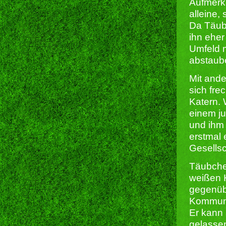
Aufmerks
alleine,
Da Täubc
ihn eher
Umfeld m
abstaub
Mit ande
sich fre
Katern. 
einem j
und ihm 
erstmal 
Gesells
Täubchen
weißen K
gegenübe
Kommuni
Er kann 
gelasse