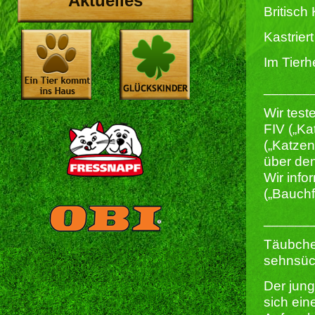
Aktuelles
Britisch
Kastriert 
Im Tierh
______
Wir test
FIV („Ka
(„Katze
über den
Wir info
(„Bauchf
______
Täubche
sehnsüc
Der jun
sich ein