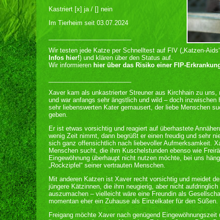
Kastriert [x] ja / [] nein
Im Tierheim seit 03.07.2024
________________________
Wir testen jede Katze per Schnelltest auf FIV („Katzen-Aids
Infos hier!
) und klären über den Status auf.
Wir informieren
hier über das Risiko einer FIP-Erkrankun
________________________
Xaver kam als unkastrierter Streuner aus Kirchhain zu uns,
und war anfangs sehr ängstlich und wild – doch inzwischen 
sehr liebenswerten Kater gemausert, der liebe Menschen su
geben.
Er ist etwas vorsichtig und reagiert auf überhastete Annähe
wenig Zeit nimmt, dann begrüßt er einen freudig und sehr n
sich ganz offensichtlich nach liebevoller Aufmerksamkeit. Xa
Menschen sucht, die ihm Kuschelstunden ebenso wie Freiräu
Eingewöhnung überhaupt nicht nutzen möchte, bei uns häng
„Rockzipfel“ seiner vertrauten Menschen.
Mit anderen Katzen ist Xaver recht vorsichtig und meidet de
jüngere Kätzinnen, die ihm neugierig, aber nicht aufdringlic
auszumachen – vielleicht wäre eine Freundin als Gesellscha
momentan eher ein Zuhause als Einzelkater für den Süßen.
Freigang möchte Xaver nach genügend Eingewöhnungszeit 