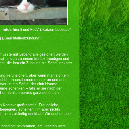
“,
Infos hier!
) und FeLV („Katzen-Leukose“,
g
(„Bauchfellentzündung“).
 musste mit Lebendfalle gesichert werden
hat er sich zu einem kontaktfreudigen und
cht, die ihm ein Zuhause als Schmusekater
rung verunsichert, aber wenn man sich ein
iedlich, maunzt einen munter an und sehnt
ver ist ein Softie, der einfühlsame
me schenken – falls er sie nach der
t er nämlich bereits ganz schön am
n Kontakt größtenteils. Freundliche,
h begegnen, scheinen ihm aber nichts
ft also zukünftig denkbar? Wir suchen aber
unbedingt bekommen, am liebsten wäre