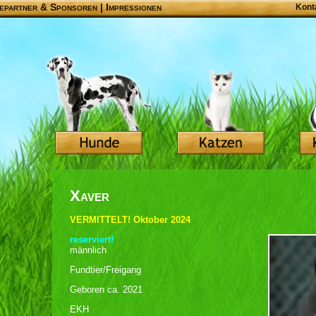
epartner & Sponsoren
|
Impressionen
Kont
Xaver
VERMITTELT! Oktober 2024
reserviert!
männlich
Fundtier/Freigang
Geboren ca. 2021
EKH