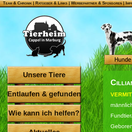
Team & Chronik
|
Ratgeber & Links
|
Werbepartner & Sponsoren
|
Imp
Unsere Tiere
Cillia
Entlaufen & gefunden
VERMIT
männlic
Wie kann ich helfen?
Fundtier
Geboren