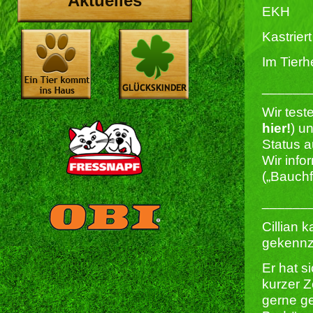
Aktuelles
EKH
Kastriert 
Im Tierh
______
Wir test
hier!
) u
Status a
Wir info
(„Bauchf
______
Cillian 
gekennz
Er hat s
kurzer Z
gerne ge