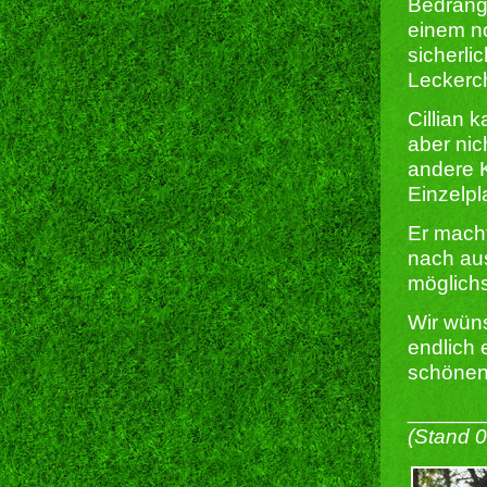
Bedräng
einem n
sicherli
Leckerch
Cillian 
aber nic
andere K
Einzelpla
Er macht
nach au
möglichs
Wir wüns
endlich 
schönen
______
(Stand 