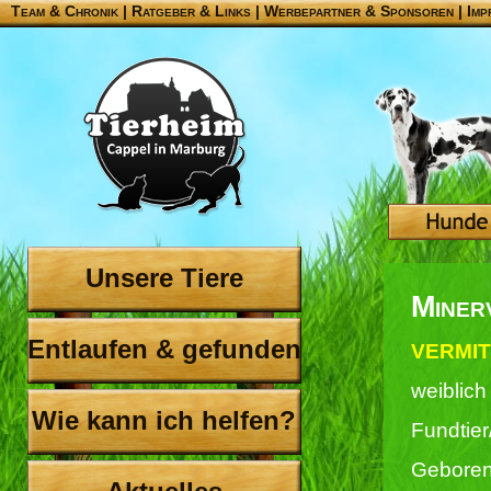
Team & Chronik
|
Ratgeber & Links
|
Werbepartner & Sponsoren
|
Imp
Unsere Tiere
Miner
Entlaufen & gefunden
VERMIT
weiblich
Wie kann ich helfen?
Fundtier
Geboren