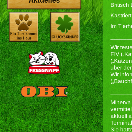
Aktuelles
Britisch
Kastriert 
Im Tierh
______
Wir test
FIV („Ka
(„Katze
über den
Wir info
(„Bauchf
______
Minerva 
vermitte
aktuell 
Termina
Sie hatt