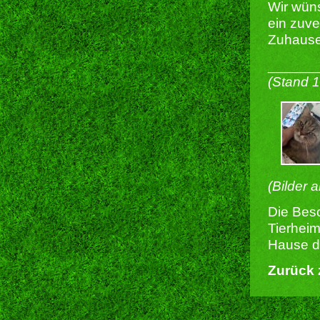
Wir wüns
ein zuve
Zuhause
______
(Stand 
(Bilder 
Die Besc
Tierheim
Hause du
Zurück 