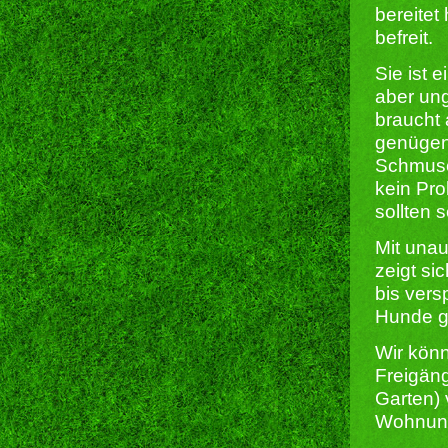
bereitet
befreit.
Sie ist 
aber un
braucht 
genügen
Schmuse-
kein Pro
sollten 
Mit unau
zeigt si
bis versp
Hunde ge
Wir kön
Freigän
Garten) 
Wohnung