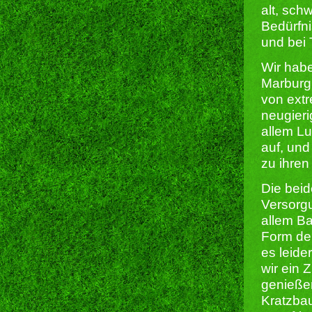
alt, sc
Bedürfni
und bei 
Wir hab
Marburg
von extr
neugieri
allem Lu
auf, und
zu ihren
Die beid
Versorgu
allem Ba
Form der
es leide
wir ein 
genießen
Kratzbau