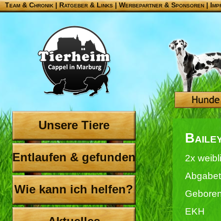
Team & Chronik
|
Ratgeber & Links
|
Werbepartner & Sponsoren
|
Imp
Unsere Tiere
Baile
Entlaufen & gefunden
2x weibl
Abgabet
Wie kann ich helfen?
Geboren
EKH