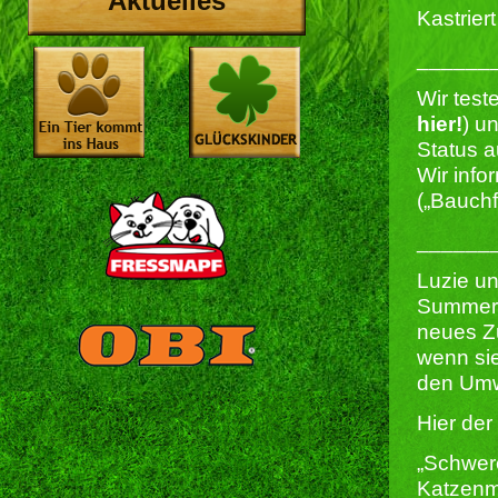
Aktuelles
Kastriert 
______
Wir test
hier!
) u
Status a
Wir info
(„Bauchf
______
Luzie un
Summer u
neues Zu
wenn sie
den Umw
Hier der
„Schwer
Katzenmä