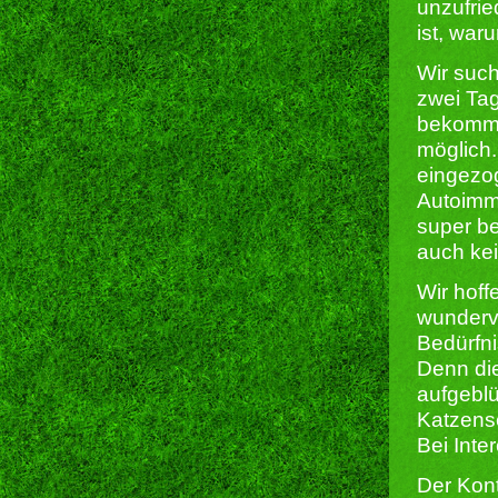
unzufrie
ist, war
Wir such
zwei Tag
bekommen
möglich.
eingezog
Autoimmu
super beh
auch kei
Wir hoff
wunderv
Bedürfn
Denn die
aufgeblü
Katzens
Bei Inte
Der Kont