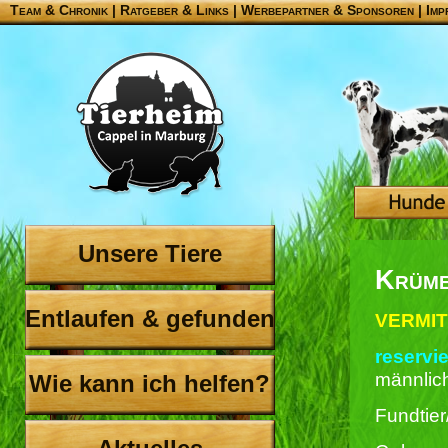
Team & Chronik
|
Ratgeber & Links
|
Werbepartner & Sponsoren
|
Imp
Unsere Tiere
Krüm
Entlaufen & gefunden
VERMIT
reservie
männlic
Wie kann ich helfen?
Fundtier