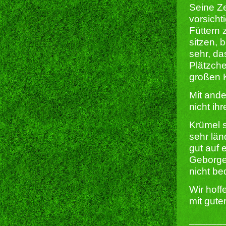
Seine Ze
vorsicht
Füttern 
sitzen, 
sehr, da
Plätzch
großen K
Mit ande
nicht ih
Krümel 
sehr lä
gut auf 
Geborgen
nicht be
Wir hoff
mit gute
______