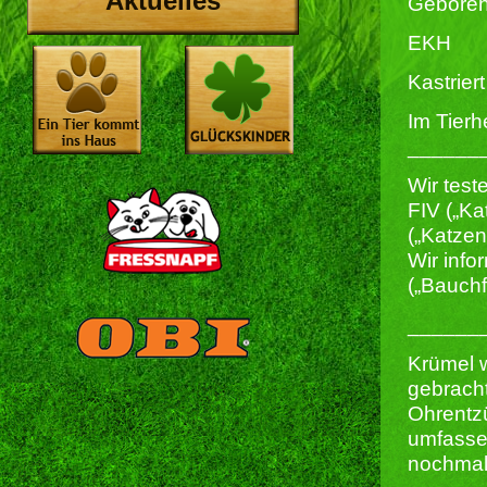
Aktuelles
Geboren 
EKH
Kastriert 
Im Tierh
______
Wir test
FIV („Ka
(„Katze
Wir info
(„Bauchf
______
Krümel w
gebracht
Ohrentz
umfassen
nochmal 