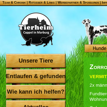
Team & Chronik
|
Ratgeber & Links
|
Werbepartner & Sponsoren
|
Imp
Unsere Tiere
Zorro
Entlaufen & gefunden
VERMIT
2x männ
Wie kann ich helfen?
Fundtier
Wohnun