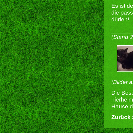
Es ist d
die pas
dürfen!
______
(Stand 
(Bilder 
Die Besc
Tierheim
Hause du
Zurück 