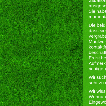
Situatio
ausgese
Sie hab
momenta
Die beid
dass sie
vergrabe
Maulwurf
kontaktf
beschäft
Es ist h
Aufmerks
richtige
Wir suc
sehr zu 
Wir wiss
Wohnungs
Eingewöh