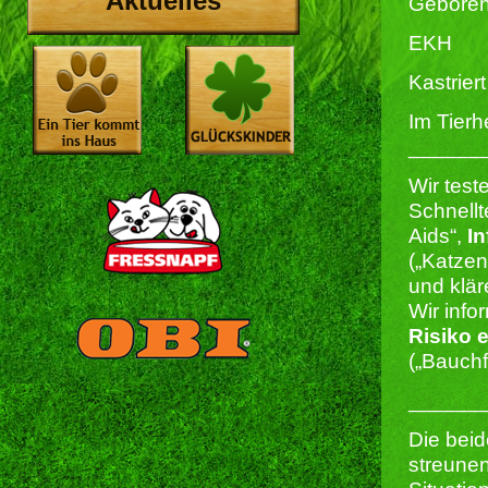
Aktuelles
Geboren
EKH
Kastriert 
Im Tierh
______
Wir test
Schnellt
Aids“,
In
(„Katze
und klär
Wir info
Risiko 
(„Bauchf
______
Die beid
streunen