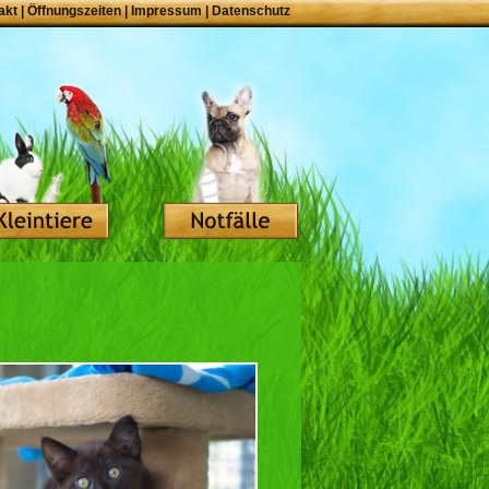
akt
|
Öffnungszeiten
|
Impressum
|
Datenschutz