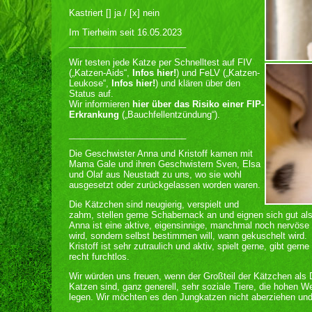
Kastriert [] ja / [x] nein
Im Tierheim seit 16.05.2023
________________________
Wir testen jede Katze per Schnelltest auf FIV
(„Katzen-Aids“,
Infos hier!
) und FeLV („Katzen-
Leukose“,
Infos hier!
) und klären über den
Status auf.
Wir informieren
hier über das Risiko einer FIP-
Erkrankung
(„Bauchfellentzündung“).
________________________
Die Geschwister Anna und Kristoff kamen mit
Mama Gale und ihren Geschwistern Sven, Elsa
und Olaf aus Neustadt zu uns, wo sie wohl
ausgesetzt oder zurückgelassen worden waren.
Die Kätzchen sind neugierig, verspielt und
zahm, stellen gerne Schabernack an und eignen sich gut al
Anna ist eine aktive, eigensinnige, manchmal noch nervöse k
wird, sondern selbst bestimmen will, wann gekuschelt wird.
Kristoff ist sehr zutraulich und aktiv, spielt gerne, gibt ge
recht furchtlos.
Wir würden uns freuen, wenn der Großteil der Kätzchen als
Katzen sind, ganz generell, sehr soziale Tiere, die hohen W
legen. Wir möchten es den Jungkatzen nicht aberziehen und v