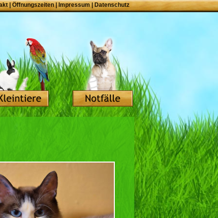
akt
|
Öffnungszeiten
|
Impressum
|
Datenschutz