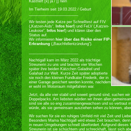
Kastriert [x] ja / [] nein
Im Tierheim seit 19.03.2022 / Geburt
________________________
Wir testen jede Katze per Schnelltest auf FIV
(„Katzen-Aids“,
Infos hier!
) und FeLV („Katzen-
Leukose“,
Infos hier!
) und klären über den
Status auf.
Wir informieren
hier über das Risiko einer FIP-
Erkrankung
(„Bauchfellentzündung“).
________________________
Nachtigall kam im März 2022 als trächtige
Streunerin zu uns und brachte vier Wochen
später ihre beiden Kätzchen Galadriel und
Galahad zur Welt. Kurze Zeit später adoptierte
sie noch den kleinen Fundkater Frederik, der in
einer Garage gesichert werden konnte, nachdem
er wohl im Motorraum mitgefahren war.
Jetzt, da alle vier stabil und soweit gesund sind, suchen wi
Doppelpacks. Am liebsten würden wir ihnen allen gemeinsa
sind sie alle so eng zusammengewachsen und so vertraut m
würde, als sie gemeinsam ausziehen sehen zu können, aber 
Wir suchen für sie ein ruhiges Umfeld mit viel Zeit und Lieb
Besonders Mama Nachtigall wird etwas Zeit brauchen, denn 
in neuen Umgebungen schnell überfordert. Aufgrund dieses 
Streunerin ist sie schüchtern und schreckhaft, lässt sich a