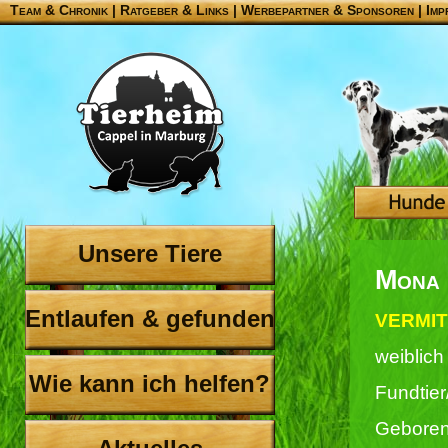
Team & Chronik
|
Ratgeber & Links
|
Werbepartner & Sponsoren
|
Imp
Unsere Tiere
Mona 
Entlaufen & gefunden
VERMIT
weiblich
Wie kann ich helfen?
Fundtier
Geboren