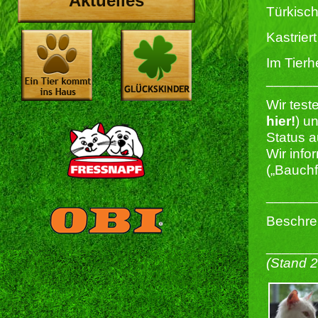
Aktuelles
Türkisc
Kastriert 
Im Tierh
______
Wir test
hier!
) u
Status a
Wir info
(„Bauchf
______
Beschrei
______
(Stand 