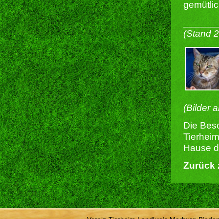
gemütli
______
(Stand 
(Bilder 
Die Besc
Tierheim
Hause du
Zurück 