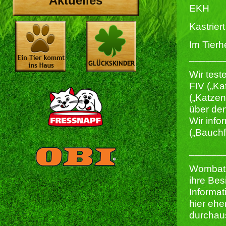
Aktuelles
EKH
Kastriert 
Im Tierh
______
Wir test
FIV („Ka
(„Katze
über den
Wir info
(„Bauchf
______
Wombat 
ihre Bes
Informat
hier ehe
durchau