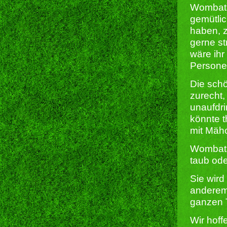
Wombat i
gemütlic
haben, z
gerne st
wäre ih
Persone
Die schö
zurecht,
unaufdri
könnte 
mit Mäh
Wombats 
taub ode
Sie wird
anderem 
ganzen T
Wir hoff