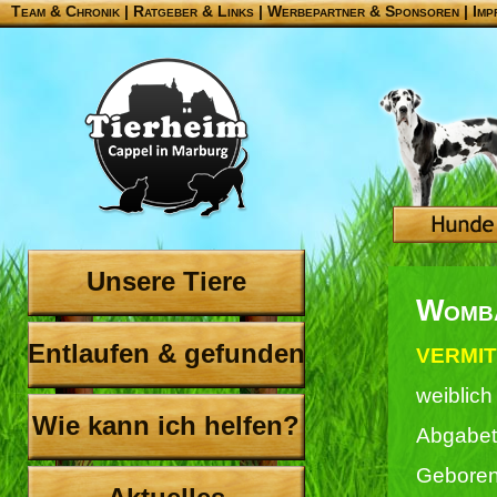
Team & Chronik
|
Ratgeber & Links
|
Werbepartner & Sponsoren
|
Imp
Unsere Tiere
Womb
Entlaufen & gefunden
VERMIT
weiblich
Wie kann ich helfen?
Abgabet
Geboren