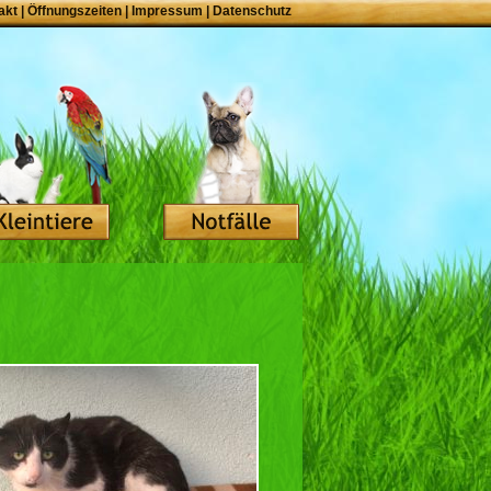
akt
|
Öffnungszeiten
|
Impressum
|
Datenschutz