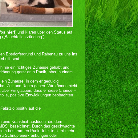
fos hier!
) und klären über den Status auf.
g
(„Bauchfellentzündung“).
chen Ebsdorfergrund und Rabenau zu uns ins
rheilt sind.
h nie ein richtiges Zuhause gehabt und
rängung gerät er in Panik, aber in einem
n ein Zuhause, in dem er geduldig
 ihm Zeit und Raum geben. Wir können nicht
 aber wir glauben, dass er diese Chance –
 tolle, positive Entwicklungen beobachten
Fabrizio positiv auf die
en eine Krankheit auslösen, die dem
-AIDS“ bezeichnet. Durch das geschwächte
em bestimmten Punkt Infekte nicht mehr
zu Schnupfenerkrankungen oder