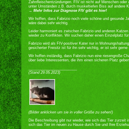
Zahnfleischentzündungen. FIV ist nicht auf Menschen oder a
unter Umständen z.B. durch muskeltiefen Biss auf andere Ka
→ Mehr Infos zur Diagnose FIV gibt es hier!
Wir hoffen, dass Fabrizio noch viele schöne und gesunde Jah
wäre dabei sehr wichtig.
Leider harmoniert es zwischen Fabrizio und anderen Katze
wieder zu Konflikten. Wir suchen daher einen Einzelplatz für
Fabrizio wird als FIV-positiver Kater nur in Wohnungshaltung
gesicherter Freisitz ist für ihn sehr wichtig, er ist sehr gern
Wir hoffen inständig, dass Fabrizio nun eine riesengroße 
über liebe Interessenten, die ihm einen sicheren Platz gebe
________________________
(Stand 29.05.2023)
(Bilder anklicken um sie in voller Größe zu sehen!)
Die Beschreibung gibt nur wieder, wie sich das Tier zurzeit 
sich das Tier im neuen zu Hause durch Sie und Ihre Erziehu