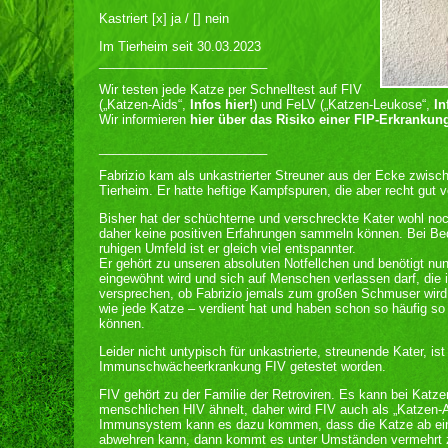
Kastriert [x] ja / [] nein
Im Tierheim seit 30.03.2023
________________________
Wir testen jede Katze per Schnelltest auf FIV
(„Katzen-Aids“,
Infos hier!
) und FeLV („Katzen-Leukose“,
In
Wir informieren
hier über das Risiko einer FIP-Erkrankun
________________________
Fabrizio kam als unkastrierter Streuner aus der Ecke zwis
Tierheim. Er hatte heftige Kampfspuren, die aber recht gut ve
Bisher hat der schüchterne und verschreckte Kater wohl noc
daher keine positiven Erfahrungen sammeln können. Bei Bed
ruhigen Umfeld ist er gleich viel entspannter.
Er gehört zu unseren absoluten Notfellchen und benötigt nu
eingewöhnt wird und sich auf Menschen verlassen darf, die
versprechen, ob Fabrizio jemals zum großen Schmuser wird,
wie jede Katze – verdient hat und haben schon so häufig so
können.
Leider nicht untypisch für unkastrierte, streunende Kater, ist 
Immunschwächeerkrankung FIV getestet worden.
FIV gehört zu der Familie der Retroviren. Es kann bei Katz
menschlichen HIV ähnelt, daher wird FIV auch als „Katzen
Immunsystem kann es dazu kommen, dass die Katze ab ein
abwehren kann, dann kommt es unter Umständen vermehrt 