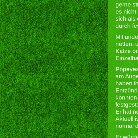
gerne st
es nicht 
sich als
durch fe
Mit ande
netten, 
Katze od
Einzelha
Popeyes 
am Augen
haben i
Entzündu
konnten
festgest
Er hat n
Aktuell 
normal d
Er würd