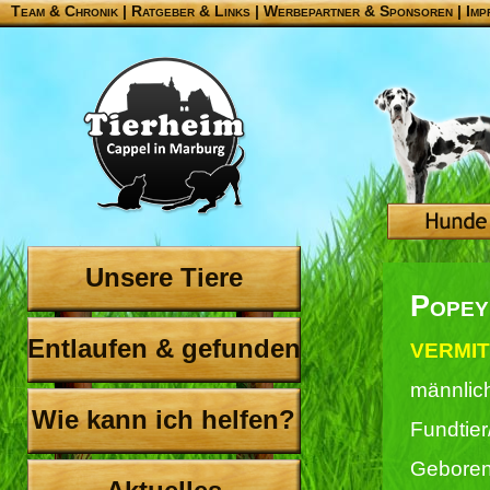
Team & Chronik
|
Ratgeber & Links
|
Werbepartner & Sponsoren
|
Imp
Unsere Tiere
Popey
Entlaufen & gefunden
VERMIT
männlic
Wie kann ich helfen?
Fundtier
Geboren