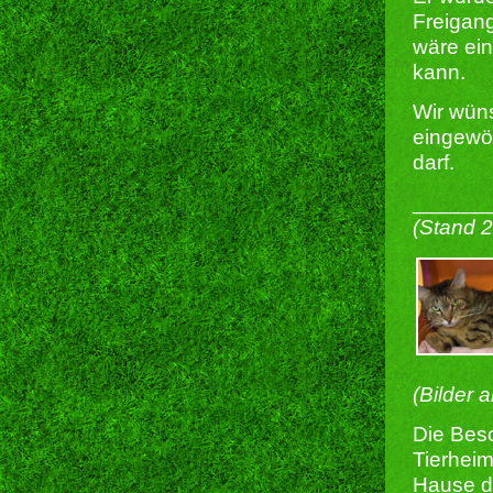
Freigang
wäre ein
kann.
Wir wün
eingewöh
darf.
______
(Stand 
(Bilder 
Die Besc
Tierheim
Hause du