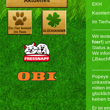
Aktuelles
EKH
Kastriert 
Im Tierh
______
Wir test
hier!
) u
Status a
Wir info
(„Bauchf
______
Popeye k
unkastri
mitten i
glücklic
keinen 
Er ist e