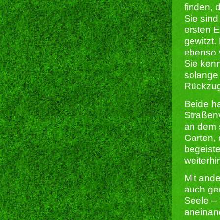
finden,
Sie sind
ersten 
gewitzt.
ebenso v
Sie kenn
solange
Rückzug
Beide ha
Straßenv
an dem s
Garten,
begeiste
weiterh
Mit and
auch ger
Seele – 
aneinan