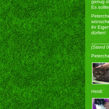
genug st
Es soll
Peterche
wünschen
ihr Eige
dürfen!
______
(Stand 
Peterch
Heidi: