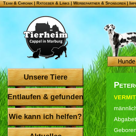
Team & Chronik
|
Ratgeber & Links
|
Werbepartner & Sponsoren
|
Imp
Unsere Tiere
Peter
Entlaufen & gefunden
VERMIT
männlich
Wie kann ich helfen?
Abgabet
Geboren