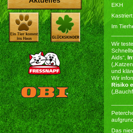
Aktuelles
EKH
Kastriert 
Im Tierh
______
Wir test
Schnellt
Aids“,
In
(„Katze
und klär
Wir info
Risiko 
(„Bauchf
______
Peterch
aufgrund
Das nied