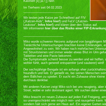
Kastriert [x] ja / [] nein
Im Tierheim seit 04.02.2023
________________________
Wir testen jede Katze per Schnelltest auf FIV
(„Katzen-Aids“,
Infos hier!
) und FeLV („Katzen-
Leukose“,
Infos hier!
) und klären über den Status auf.
Wir informieren
hier über das Risiko einer FIP-Erkrankun
________________________
Miko wurde schweren Herzens aufgrund von langjährigem Ma
Tierärztliche Untersuchungen brachten keine Erklärungen, es
Angewohnheit zu sein. Wir haben nach mehrfachen Untersuch
mit Struvitsteinen und immer wieder etwas Blut im Urin gefu
Tabletten und eine Paste bekommt.
Die Symptomatik scheint besser zu werden und wir hoffen, d
wohler fühlt, auch generell entspannter (und sauberer) wird!
Der sechsjährige Bengale ist ein anfangs eher zurückhaltend
freundlich und lieb. Er genießt es, bei seinen Menschen se
dem Bällchen zu spielen. Er sucht ein Zuhause ohne kleine 
durchaus denkbar.
Mit anderen Katzen zeigt Miko sich bei uns neugierig, abe
Streit, wobei er sehr dominant agiert. Wir suchen daher einen
Miko braucht im neuen Zuhause auf jeden Fall Freigang, am
so uneingeschränkt wie möglich rein- und rausgehen kann. Mi
sondern hält sich gerne am Haus auf. Ein eigener Garten wär