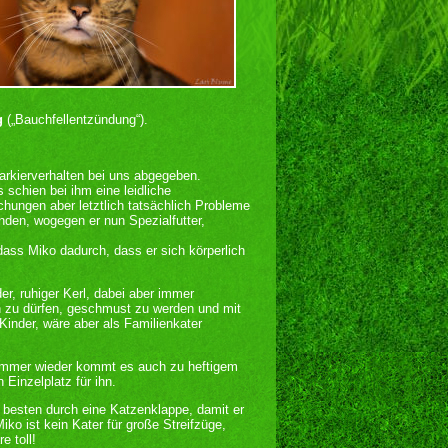
g
(„Bauchfellentzündung“).
rkierverhalten bei uns abgegeben.
 schien bei ihm eine leidliche
ungen aber letztlich tatsächlich Probleme
nden, wogegen er nun Spezialfutter,
ass Miko dadurch, dass er sich körperlich
er, ruhiger Kerl, dabei aber immer
in zu dürfen, geschmust zu werden und mit
Kinder, wäre aber als Familienkater
r immer wieder kommt es auch zu heftigem
 Einzelplatz für ihn.
 besten durch eine Katzenklappe, damit er
ko ist kein Kater für große Streifzüge,
e toll!