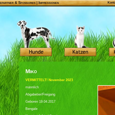
epartner & Sponsoren
|
Impressionen
Kont
Miko
VERMITTELT! November 2023
männlich
Abgabetier/Freigang
Geboren 19.04.2017
Bengale