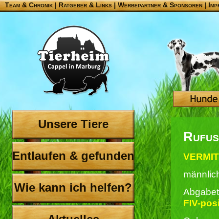
Team & Chronik
|
Ratgeber & Links
|
Werbepartner & Sponsoren
|
Imp
Unsere Tiere
Rufus
Entlaufen & gefunden
VERMITT
männlic
Wie kann ich helfen?
Abgabet
FIV-posi