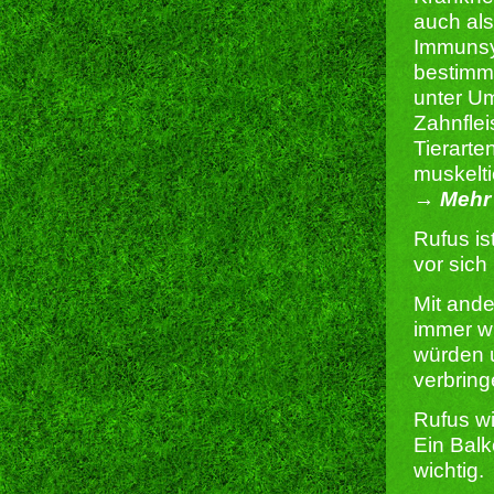
auch al
Immunsy
bestimm
unter U
Zahnflei
Tierarte
muskelti
→ Mehr 
Rufus is
vor sich
Mit ande
immer wi
würden u
verbrin
Rufus wi
Ein Balk
wichtig.