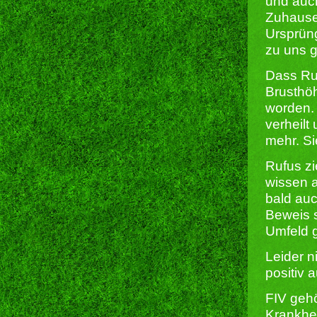
und auch
Zuhause 
Ursprüng
zu uns 
Dass Ruf
Brusthöh
worden. 
verheil
mehr. Si
Rufus z
wissen a
bald auc
Beweis s
Umfeld 
Leider n
positiv
FIV gehö
Krankhei