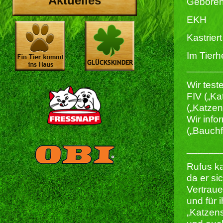
Aktuelles
Geboren
EKH
Kastriert 
Im Tierh
______
Wir test
FIV („Ka
(„Katze
Wir info
(„Bauchf
______
Rufus ka
da er si
Vertraue
und für i
„Katzen