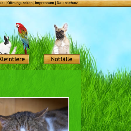
akt
|
Öffnungszeiten
|
Impressum
|
Datenschutz