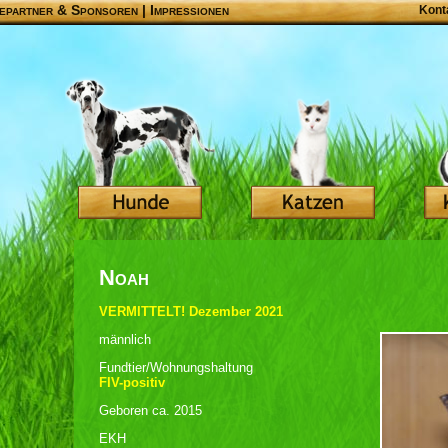
epartner & Sponsoren
|
Impressionen
Kont
Noah
VERMITTELT! Dezember 2021
männlich
Fundtier/Wohnungshaltung
FIV-positiv
Geboren ca. 2015
EKH