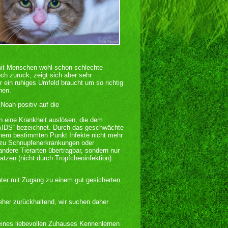
er mit Menschen wohl schon schlechte
ch zurück, zeigt sich aber sehr
 ein ruhiges Umfeld braucht um so richtig
nen.
 Noah positiv auf die
en eine Krankheit auslösen, die dem
-AIDS“ bezeichnet. Durch das geschwächte
em bestimmten Punkt Infekte nicht mehr
zu Schnupfenerkrankungen oder
ndere Tierarten übertragbar, sondern nur
tzen (nicht durch Tröpfcheninfektion).
ter mit Zugang zu einem gut gesicherten
eher zurückhaltend, wir suchen daher
ines liebevollen Zuhauses Kennenlernen