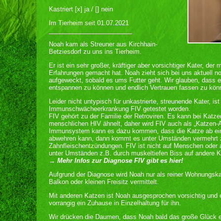
Kastriert [x] ja / [] nein
Im Tierheim seit 01.07.2021
________________________
Noah kam als Streuner aus Kirchhain-
Betziesdorf zu uns ins Tierheim.
Er ist ein sehr großer, kräftiger aber vorsichtiger Kater, d
Erfahrungen gemacht hat. Noah zieht sich bei uns aktuell no
aufgeweckt, sobald es ums Futter geht. Wir glauben, dass er
entspannen zu können und endlich Vertrauen fassen zu kön
Leider nicht untypisch für unkastrierte, streunende Kater, ist
Immunschwächeerkrankung FIV getestet worden.
FIV gehört zu der Familie der Retroviren. Es kann bei Katz
menschlichen HIV ähnelt, daher wird FIV auch als „Katzen
Immunsystem kann es dazu kommen, dass die Katze ab ein
abwehren kann, dann kommt es unter Umständen vermehrt 
Zahnfleischentzündungen. FIV ist nicht auf Menschen oder a
unter Umständen z.B. durch muskeltiefen Biss auf andere Ka
→ Mehr Infos zur Diagnose FIV gibt es hier!
Aufgrund der Diagnose wird Noah nur als reiner Wohnungska
Balkon oder kleinen Freisitz vermittelt.
Mit anderen Katzen ist Noah ausgesprochen vorsichtig und 
vorrangig ein Zuhause in Einzelhaltung für ihn.
Wir drücken die Daumen, dass Noah bald das große Glück e