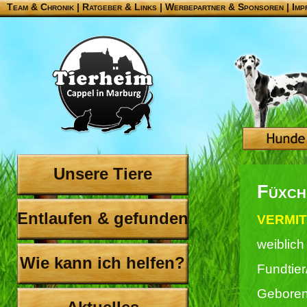
Team & Chronik
|
Ratgeber & Links
|
Werbepartner & Sponsoren
|
Imp
Unsere Tiere
Füxch
Entlaufen & gefunden
VERMIT
weiblich
Wie kann ich helfen?
Fundtie
Geboren