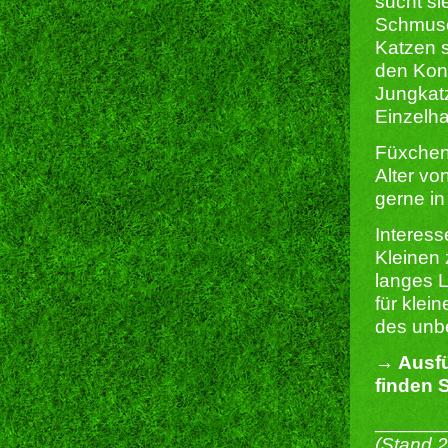
sucht si
Schmuse
Katzen s
den Kont
Jungkatz
Einzelha
Füxchen 
Alter v
gerne in
Interes
Kleinen 
langes L
für klei
des unbe
→ Ausfü
finden S
______
(Stand 