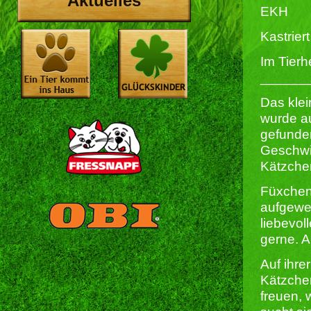
Aktuelles
EKH
Kastriert 
Im Tierh
______
Das kle
wurde au
gefunde
Geschwis
Kätzchen
Füxchen 
aufgewe
liebevol
gerne. A
Auf ihre
Kätzch
freuen, 