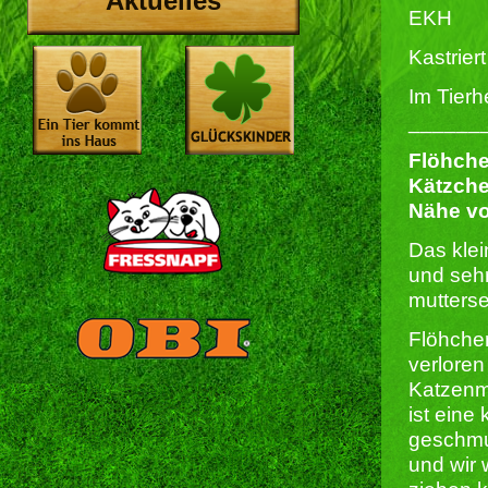
Aktuelles
EKH
Kastriert 
Im Tierh
______
Flöhche
Kätzchen
Nähe vo
Das klei
und sehr
mutterse
Flöhchen
verloren
Katzenmä
ist eine
geschmus
und wir 