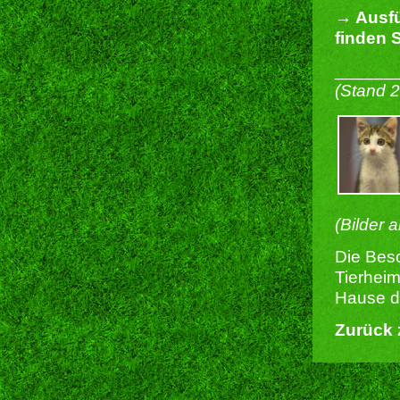
→ Ausfü
finden S
______
(Stand 
(Bilder 
Die Besc
Tierheim
Hause du
Zurück 