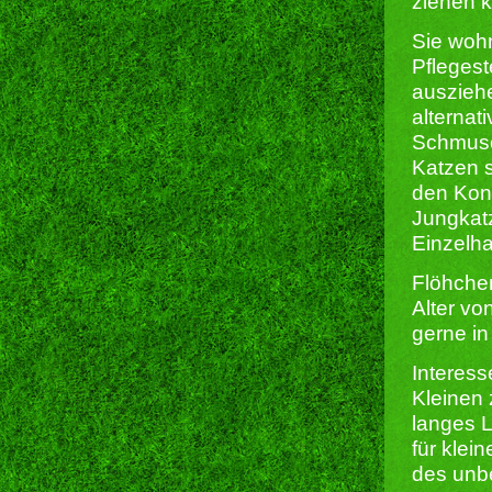
ziehen k
Sie woh
Pflegest
ausziehe
alternat
Schmuse
Katzen s
den Kont
Jungkatz
Einzelha
Flöhchen
Alter v
gerne in
Interes
Kleinen 
langes L
für klei
des unbe