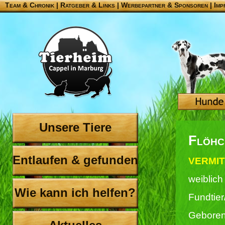
Team & Chronik
|
Ratgeber & Links
|
Werbepartner & Sponsoren
|
Imp
Unsere Tiere
Flöhc
Entlaufen & gefunden
VERMIT
weiblich
Wie kann ich helfen?
Fundtie
Geboren