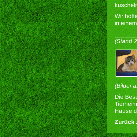
kuscheln
Wir hoff
in einem
______
(Stand 
(Bilder 
Die Besc
Tierheim
Hause du
Zurück 