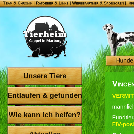
Team & Chronik
|
Ratgeber & Links
|
Werbepartner & Sponsoren
|
Imp
Unsere Tiere
Vince
Entlaufen & gefunden
VERMIT
männlic
Wie kann ich helfen?
Fundtie
FIV-posi