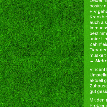
Leider n
positiv
FIV gehö
Krankhei
auch al
Immunsy
bestimm
unter U
Zahnflei
Tierarte
muskelti
→ Mehr 
Vincent 
Umstellu
aktuell 
Zuhause
gut gesi
Mit den 
Problem