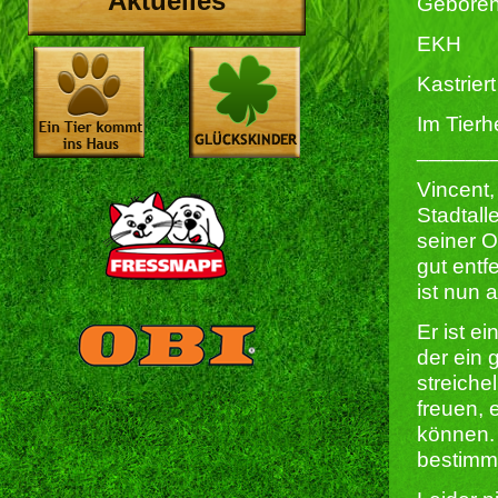
Aktuelles
Geboren
EKH
Kastriert 
Im Tierh
______
Vincent,
Stadtall
seiner O
gut entf
ist nun a
Er ist e
der ein 
streiche
freuen,
können. 
bestimmt