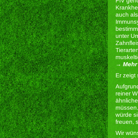
FIV gehö
Krankhei
auch al
Immunsy
bestimm
unter U
Zahnflei
Tierarte
muskelti
→ Mehr 
Er zeigt
Aufgrund
reiner W
ähnlichen
müssen. 
würde si
freuen, 
Wir wüns