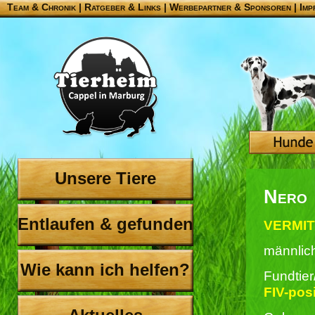
Team & Chronik
|
Ratgeber & Links
|
Werbepartner & Sponsoren
|
Imp
Unsere Tiere
Nero
Entlaufen & gefunden
VERMITT
männlic
Wie kann ich helfen?
Fundtie
FIV-posi