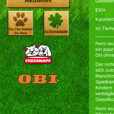
Aktuelles
Geboren
EKH
Kastriert 
Im Tierh
______
Nero wur
ein paar
Ort ohn
Der nett
sich zu
Manchmal
Spielkä
Kindern 
verträgl
Gesellsc
Nero wu